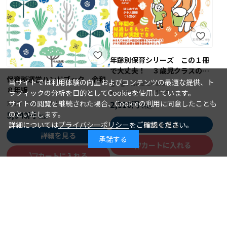
年齢別保育シリーズ この１冊
で大丈夫！ ３歳児クラスの保
保育所運営ハンドブック 令和
育
当サイトでは利用体験の向上およびコンテンツの最適な提供、ト
石井章仁＝編著
著 者：
８年版
ラフィックの分析を目的としてCookieを使用しています。
2026年08月10日
発行日：
サイトの閲覧を継続された場合、Cookieの利用に同意したことも
2,310円
2026年08月15日
発行日：
のといたします。
5,940円
詳細については
プライバシーポリシー
をご確認ください。
詳細を見る
詳細を見る
承諾する
カートに入れる
カートに入れる