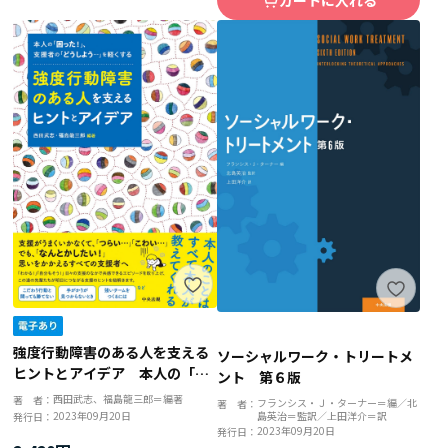
強度行動障害のある人を支える
ソーシャルワーク・トリートメ
ヒントとアイデア 本人の「困
ント 第６版
った！」、支援者の「どうしよ
西田武志、福島龍三郎＝編著
著 者：
フランシス・Ｊ・ターナー＝編／北
著 者：
う・・・」を軽くする
島英治＝監訳／上田洋介＝訳
2023年09月20日
発行日：
2023年09月20日
発行日：