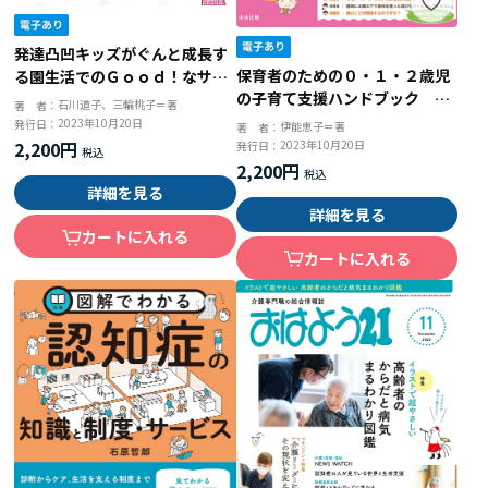
発達凸凹キッズがぐんと成長す
保育者のための０・１・２歳児
る園生活でのＧｏｏｄ！なサポ
の子育て支援ハンドブック 保
ート 苦手を減らして小学校に
石川道子、三輪桃子＝著
著 者：
護者のお悩みにはこう答える
つなげる工夫
2023年10月20日
発行日：
伊能恵子＝著
著 者：
2023年10月20日
2,200円
発行日：
2,200円
詳細を見る
詳細を見る
カートに入れる
カートに入れる