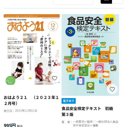
おはよう２１ （２０２３年１
２月号）
食品安全検定テキスト 初級
2023年11月01日
発行日：
第３版
一色賢司＝監修／一般社団法人食品
著 者：
995円
安全検定協会＝編集