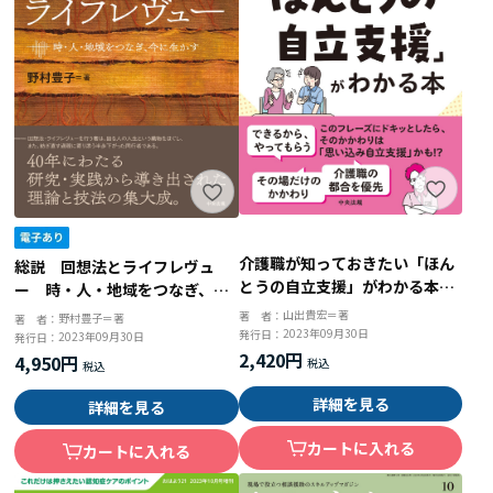
介護職が知っておきたい「ほん
総説 回想法とライフレヴュ
とうの自立支援」がわかる本
ー 時・人・地域をつなぎ、今
誰のため？ 何のため？
に生かす
山出貴宏＝著
著 者：
野村豊子＝著
著 者：
2023年09月30日
発行日：
2023年09月30日
発行日：
2,420円
4,950円
詳細を見る
詳細を見る
カートに入れる
カートに入れる