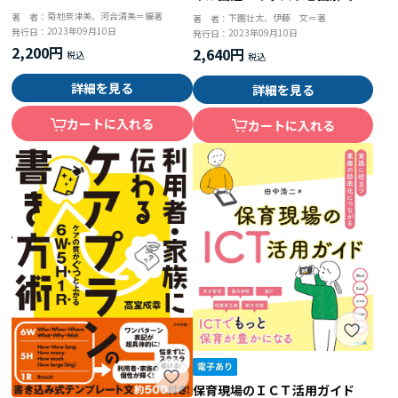
意識改革と園としての取り組み
くわかる
菊地奈津美、河合清美＝編著
著 者：
下園壮太、伊藤 文＝著
著 者：
2023年09月10日
発行日：
2023年09月10日
発行日：
2,200円
2,640円
詳細を見る
詳細を見る
カートに入れる
カートに入れる
保育現場のＩＣＴ活用ガイド