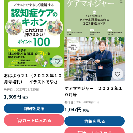
おはよう２１（２０２３年１０
月号増刊） イラストでやさし
く理解する認知症ケアのキホ
ケアマネジャー ２０２３年１
2023年09月20日
発行日：
ン これだけは押さえたいポイ
０月号
1,309円
ント１００
2023年09月20日
発行日：
詳細を見る
1,047円
カートに入れる
詳細を見る
カートに入れる