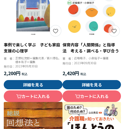
保育内容「人間関係」と指導
事例で楽しく学ぶ 子ども家庭
法 考える・調べる・学び合う
支援の心理学
近喰晴子、小泉裕子＝編著
芝野松次郎＝編集代表／新川泰弘、
著 者：
著 者：
榎本祐子＝編集
2023年09月30日
発行日：
2023年09月30日
発行日：
2,420円
2,200円
詳細を見る
詳細を見る
カートに入れる
カートに入れる