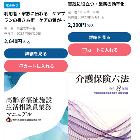
実践に役立つ・業務の効率化に
つながる
田中浩二＝著
著 者：
利用者・家族に伝わる ケアプ
2023年09月10日
発行日：
ランの書き方術 ケアの質がぐ
2,200円
っと上がる６Ｗ５Ｈ１Ｒ
高室成幸＝著
著 者：
2023年09月10日
発行日：
詳細を見る
2,640円
カートに入れる
詳細を見る
カートに入れる