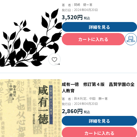
する実践
間嶋 健＝著
著 者：
2024年04月20日
発行日：
3,520円
詳細を見る
カートに入れる
試し読み
咸有一徳 修訂第４版 昌賢学園の全
人教育
鈴木利定、中田 勝＝著
著 者：
2024年04月20日
発行日：
2,860円
詳細を見る
カートに入れる