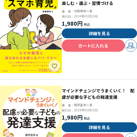
楽しむ・選ぶ・習慣づける
佐藤朝美＝著
著 者：
2024年05月10日
発行日：
1,980円
詳細を見る
カートに入れる
試し読み
マインドチェンジでうまくいく！ 配
慮が必要な子どもの発達支援
藤原里美＝著
著 者：
2024年05月10日
発行日：
1,980円
詳細を見る