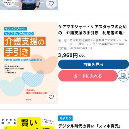
ケアマネジャー・ケアスタッフのため
の 介護支援の手引き 利用者の理解
を深める課題分析
特定非営利活動法人宮城県ケアマネジャー協
著 者：
会、小湊純一。、手引き編集委員会＝編集
2024年05月15日
発行日：
3,960円
詳細を見る
カートに入れる
試し読み
デジタル時代の賢い「スマホ育児」