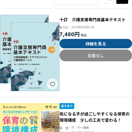
十訂 介護支援専門員基本テキスト
2024年06月01日
発行日：
7,480円
詳細を見る
在庫なし
気になる子が過ごしやすくなる保育の
環境構成 少しの工夫で変わる！
守 巧＝編著
著 者：