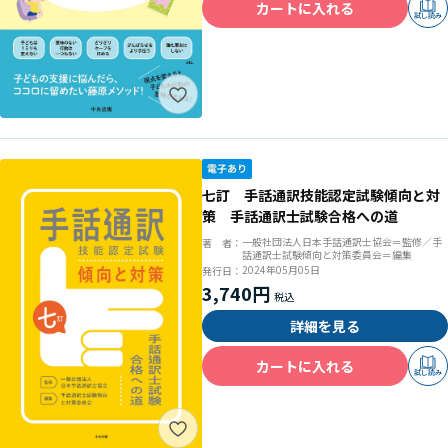
カートに入れる
試し読み
七訂 手話通訳技能認定試験傾向と対
策 手話通訳士試験合格への道
一般社団法人日本手話通訳士協会＝監修／手
著 者：
話通訳士試験傾向と対策委員会＝編集
2024年05月05日
発行日：
3,740円
詳細を見る
カートに入れる
試し読み