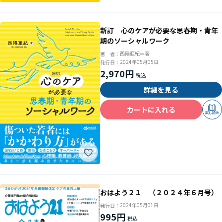
新訂 心のケアが必要な思春期・青年
期のソーシャルワーク
西隈亜紀＝著
著 者：
2024年05月05日
発行日：
2,970円
詳細を見る
カートに入れる
試し読み
おはよう２１ （２０２４年６月号）
2024年05月01日
発行日：
995円