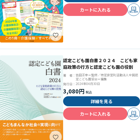
カートに入れる
試し読み
認定こども園白書２０２４ こども家
庭政策の行方と認定こども園の役割
吉田正幸＝監修／特定非営利活動法人全国認
著 者：
定こども園協会＝編集
2024年04月30日
発行日：
3,080円
詳細を見る
カートに入れる
試し読み