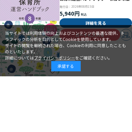
2026年08月15日
発行日：
5,940円
詳細を見る
当サイトでは利用体験の向上およびコンテンツの最適な提供、ト
カートに入れる
試し読み
ラフィックの分析を目的としてCookieを使用しています。
サイトの閲覧を継続された場合、Cookieの利用に同意したことも
のといたします。
詳細については
プライバシーポリシー
をご確認ください。
承諾する
年齢別保育シリーズ この１冊で大丈
夫！ ３歳児クラスの保育
石井章仁＝編著
著 者：
2026年08月10日
発行日：
2,310円
詳細を見る