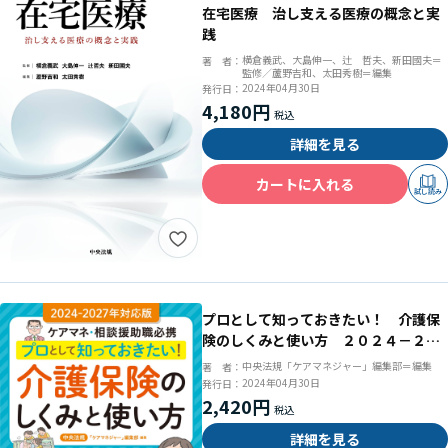
在宅医療 治し支える医療の概念と実
践
横倉義武、大島伸一、辻 哲夫、新田國夫＝
著 者：
監修／蘆野吉和、太田秀樹＝編集
2024年04月30日
発行日：
4,180円
詳細を見る
カートに入れる
試し読み
プロとして知っておきたい！ 介護保
険のしくみと使い方 ２０２４－２０
２７年対応版 ケアマネ・相談援助職
中央法規「ケアマネジャー」編集部＝編集
著 者：
必携
2024年04月30日
発行日：
2,420円
詳細を見る