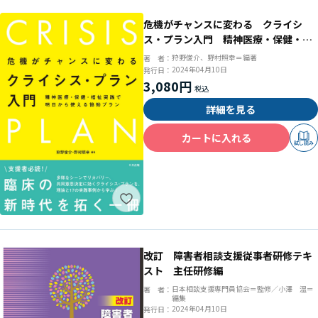
危機がチャンスに変わる クライシ
ス・プラン入門 精神医療・保健・福
祉実践で明日から使える協働プラン
狩野俊介、野村照幸＝編著
著 者：
2024年04月10日
発行日：
3,080円
詳細を見る
カートに入れる
試し読み
改訂 障害者相談支援従事者研修テキ
スト 主任研修編
日本相談支援専門員協会＝監修／小澤 温＝
著 者：
編集
2024年04月10日
発行日：