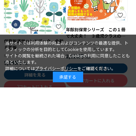
年齢別保育シリーズ この１冊
で大丈夫！ ３歳児クラスの保
保育所運営ハンドブック 令和
育
当サイトでは利用体験の向上およびコンテンツの最適な提供、ト
石井章仁＝編著
著 者：
８年版
ラフィックの分析を目的としてCookieを使用しています。
2026年08月10日
発行日：
2,310円
サイトの閲覧を継続された場合、Cookieの利用に同意したことも
2026年08月15日
発行日：
5,940円
のといたします。
詳細を見る
詳細については
プライバシーポリシー
をご確認ください。
詳細を見る
承諾する
カートに入れる
カートに入れる