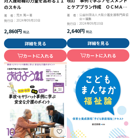
改訂 事例で学ぶアセスメント
対人援助職の力量を高める１１
とケアプラン作成 ＯＣＭＡシ
のスキル
ートを活用したケアマネジメン
公益社団法人大阪介護支援専門員協
荒木 篤＝著
著 者：
著 者：
会＝編集
ト実践
2024年09月10日
発行日：
2024年09月10日
発行日：
2,640円
2,860円
詳細を見る
詳細を見る
カートに入れる
カートに入れる