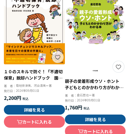
１０のスキルで防ぐ！「不適切
保育」脱却ハンドブック 園で
親子の愛着形成ウソ・ホント
役立つ知識とあの手・この手
菊地奈津美、河合清美＝著
著 者：
子どもとのかかわり方がわかる
2024年09月01日
発行日：
本
倉石哲也＝著
著 者：
2,200円
2024年09月01日
発行日：
1,760円
詳細を見る
詳細を見る
カートに入れる
カートに入れる