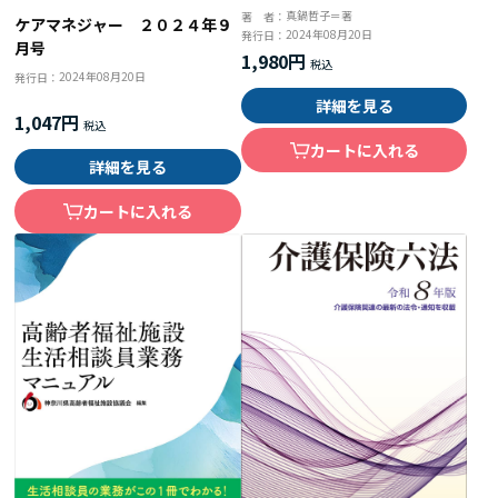
おきたい観察・対応のポイント
真鍋哲子＝著
著 者：
ケアマネジャー ２０２４年９
2024年08月20日
発行日：
月号
1,980円
2024年08月20日
発行日：
詳細を見る
1,047円
カートに入れる
詳細を見る
カートに入れる