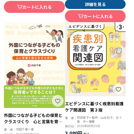
詳細を見る
カートに入れる
カートに入れる
エビデンスに基づく疾患別看護
ケア関連図 第３版
外国につながる子どもの保育と
阿部俊子＝監修／山本則子、五十
著 者：
クラスづくり 心と言葉を育む
嵐 歩＝編集
2024年08月25日
発行日：
多文化保育
内田千春＝著
著 者：
3,080円