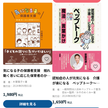
気になる子の保護者支援 揺れ
動く思いに応じた保育者のかか
認知症の人が元気になる 介護
わり
木曽陽子＝著
著 者：
が楽になる ペップトーク～魔
2024年09月01日
発行日：
法の言葉かけ～
一般財団法人日本ペップトーク普及
著 者：
協会＝監修／おやのめぐみ＝著
1,980円
2024年08月27日
発行日：
1,650円
詳細を見る