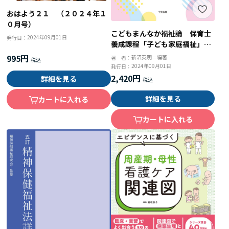
おはよう２１ （２０２４年１
０月号）
こどもまんなか福祉論 保育士
2024年09月01日
発行日：
養成課程「子ども家庭福祉」テ
キスト
995円
新沼英明＝編著
著 者：
2024年09月01日
発行日：
2,420円
詳細を見る
詳細を見る
カートに入れる
カートに入れる