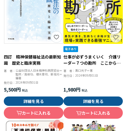
四訂 精神保健福祉法の最新知
仕事が必ずうまくいく 介護リ
識 歴史と臨床実務
ーダー７つの勘所 ここから、
やってみて！
公益社団法人日本精神科病院協会＝
髙口光子＝著
著 者：
著 者：
監修／高柳功、櫻木章司、新垣元＝
2024年09月01日
発行日：
編著
2024年09月01日
発行日：
5,500円
1,980円
詳細を見る
詳細を見る
カートに入れる
カートに入れる