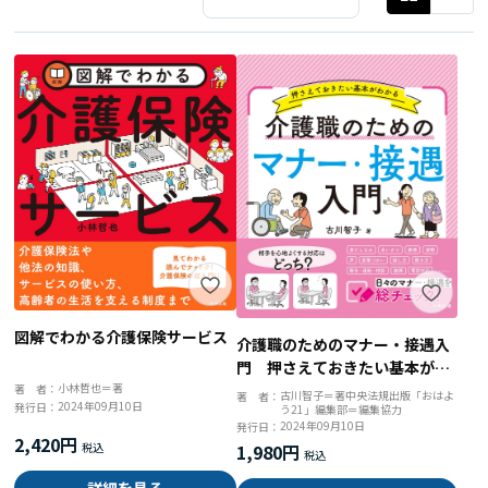
図解でわかる介護保険サービス
介護職のためのマナー・接遇入
門 押さえておきたい基本がわ
かる
小林哲也＝著
著 者：
古川智子＝著中央法規出版「おはよ
著 者：
2024年09月10日
発行日：
う21」編集部＝編集協力
2024年09月10日
発行日：
2,420円
1,980円
詳細を見る