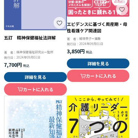
エビデンスに基づく周産期・母
性看護ケア関連図
五訂 精神保健福祉法詳解
細坂泰子＝編集
著 者：
2024年09月01日
発行日：
3,850円
精神保健福祉研究会＝監修
著 者：
2024年09月01日
発行日：
詳細を見る
7,700円
カートに入れる
詳細を見る
カートに入れる