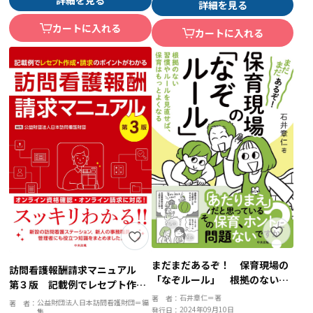
詳細を見る
カートに入れる
カートに入れる
まだまだあるぞ！ 保育現場の
訪問看護報酬請求マニュアル
「なぞルール」 根拠のない習
第３版 記載例でレセプト作
慣やルールを見直せば、保育は
成・請求のポイントがわかる
石井章仁＝著
著 者：
公益財団法人日本訪問看護財団＝編
著 者：
もっとよくなる
2024年09月10日
発行日：
集