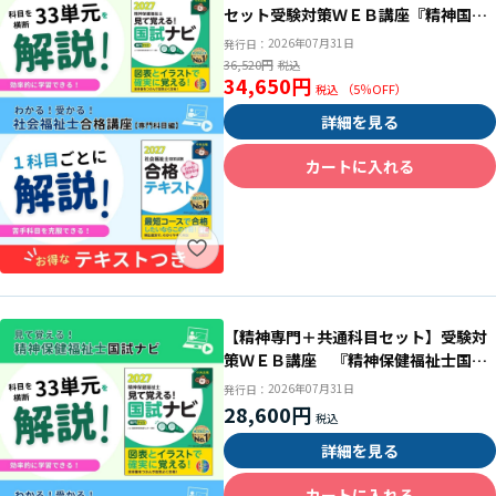
セット受験対策ＷＥＢ講座『精神国試
ナビ＆科目別の重要ポイントがわか
2026年07月31日
発行日：
る！社会合格講座２０２７』
36,520円
34,650円
（
5
％OFF）
詳細を見る
カートに入れる
【精神専門＋共通科目セット】受験対
策ＷＥＢ講座 『精神保健福祉士国試
ナビ［専門科目］２０２７』＆「科目
2026年07月31日
発行日：
別の重要ポイントがわかる！社会福祉
28,600円
士合格講座２０２７」
詳細を見る
カートに入れる