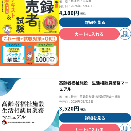
藤澤節子＝編著
著 者：
2026年07月30日
発行日：
4,180円
詳細を見る
カートに入れる
試し読み
高齢者福祉施設 生活相談員業務マニ
ュアル
神奈川県高齢者福祉施設協議会＝編集
著 者：
2026年08月15日
発行日：
3,520円
詳細を見る
カートに入れる