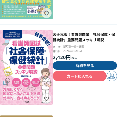
苦手克服！看護師国試「社会保障・保
健統計」重要問題スッキリ解説
望月聡一郎＝編著
著 者：
2026年08月05日
発行日：
2,420円
詳細を見る
カートに入れる
試し読み