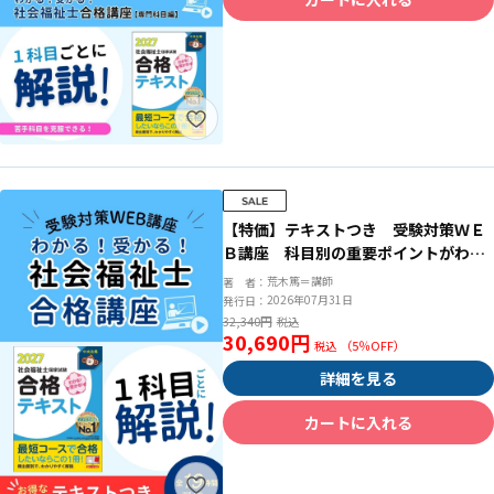
【特価】テキストつき 受験対策ＷＥ
Ｂ講座 科目別の重要ポイントがわか
る！社会福祉士合格講座２０２７（全
荒木篤＝講師
著 者：
セット）
2026年07月31日
発行日：
32,340円
30,690円
（
5
％OFF）
詳細を見る
カートに入れる