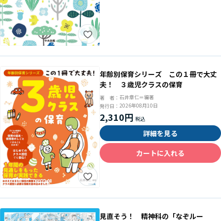
年齢別保育シリーズ この１冊で大丈
夫！ ３歳児クラスの保育
石井章仁＝編著
著 者：
2026年08月10日
発行日：
2,310円
詳細を見る
カートに入れる
見直そう！ 精神科の「なぞルー