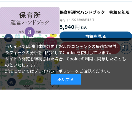
保育所運営ハンドブック 令和８年版
2026年08月15日
発行日：
5,940円
詳細を見る
当サイトでは利用体験の向上およびコンテンツの最適な提供、ト
カートに入れる
試し読み
ラフィックの分析を目的としてCookieを使用しています。
サイトの閲覧を継続された場合、Cookieの利用に同意したことも
のといたします。
詳細については
プライバシーポリシー
をご確認ください。
承諾する
年齢別保育シリーズ この１冊で大丈
夫！ ３歳児クラスの保育
石井章仁＝編著
著 者：
2026年08月10日
発行日：