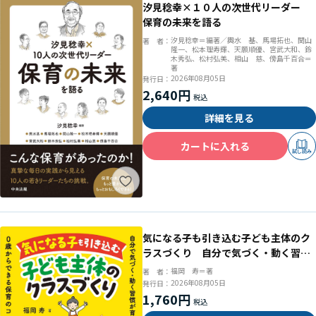
汐見稔幸×１０人の次世代リーダー
保育の未来を語る
汐見稔幸＝編著／輿水 基、馬場拓也、関山
著 者：
隆一、松本理寿輝、天願順優、宮武大和、鈴
木秀弘、松村弘美、相山 慈、傍島千百合＝
著
2026年08月05日
発行日：
2,640円
詳細を見る
カートに入れる
試し読み
気になる子も引き込む子ども主体のク
ラスづくり 自分で気づく・動く習慣
が育つ ０歳からできる保育のコツ
福岡 寿＝著
著 者：
2026年08月05日
発行日：
1,760円