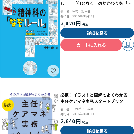
ル」 「何となく」のかかわりを「根
拠ある」ケアに変える！
中村 創＝著
著 者：
2026年08月10日
発行日：
2,420円
詳細を見る
カートに入れる
試し読み
必携！イラストと図解でよくわかる
主任ケアマネ実務スタートブック
白木裕子＝編著
著 者：
2026年08月10日
発行日：
2,640円
詳細を見る