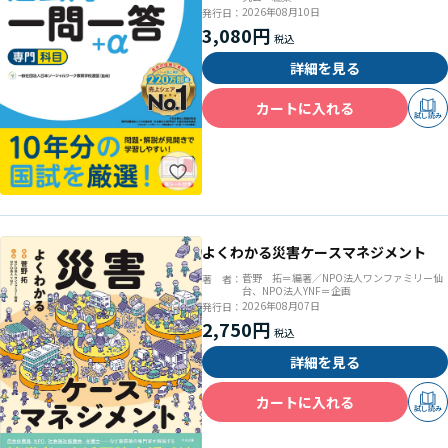
2026年08月10日
発行日：
3,080円
詳細を見る
カートに入れる
試し読み
よくわかる災害ケースマネジメント
菅野 拓＝編著／NPO法人ワンファミリー仙
著 者：
台、NPO法人YNF＝企画
2026年08月07日
発行日：
2,750円
詳細を見る
カートに入れる
試し読み