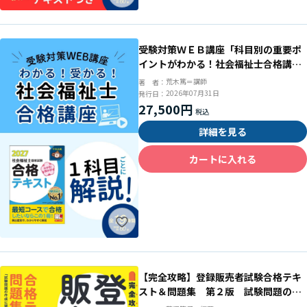
受験対策ＷＥＢ講座「科目別の重要ポ
イントがわかる！社会福祉士合格講座
２０２７」（全セット）
荒木篤＝講師
著 者：
2026年07月31日
発行日：
27,500円
詳細を見る
カートに入れる
【完全攻略】登録販売者試験合格テキ
スト＆問題集 第２版 試験問題の作
成に関する手引き準拠