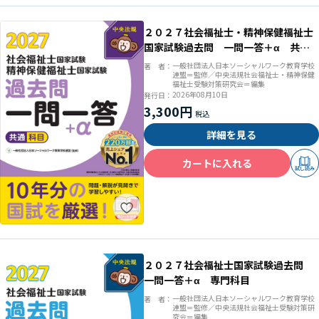
２０２７社会福祉士・精神保健福祉士
国家試験過去問 一問一答＋α 共通
科目
一般社団法人日本ソーシャルワーク教育学校
著 者：
連盟＝監修／中央法規社会福祉士・精神保健
福祉士受験対策研究会＝編集
2026年08月10日
発行日：
3,300円
詳細を見る
カートに入れる
試し読み
２０２７社会福祉士国家試験過去問
一問一答＋α 専門科目
一般社団法人日本ソーシャルワーク教育学校
著 者：
連盟＝監修／中央法規社会福祉士受験対策研
究会＝編集