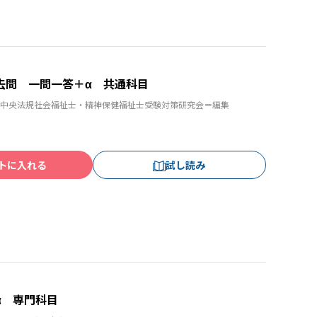
去問 一問一答＋α 共通科目
中央法規社会福祉士・精神保健福祉士受験対策研究会＝編集
トに入れる
試し読み
α 専門科目