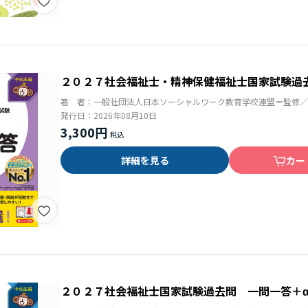
２０２７社会福祉士・精神保健福祉士国家試験過
著 者：
一般社団法人日本ソーシャルワーク教育学校連盟＝監修／
発行日：
2026年08月10日
3,300円
詳細を見る
カー
２０２７社会福祉士国家試験過去問 一問一答＋