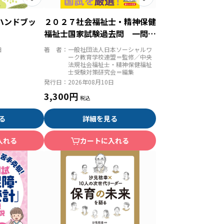
ハンドブッ
２０２７社会福祉士・精神保健
福祉士国家試験過去問 一問一
答＋α 共通科目
日
著 者：
一般社団法人日本ソーシャルワ
ーク教育学校連盟＝監修／中央
法規社会福祉士・精神保健福祉
士受験対策研究会＝編集
発行日：
2026年08月10日
3,300円
る
詳細を見る
入れる
カートに入れる