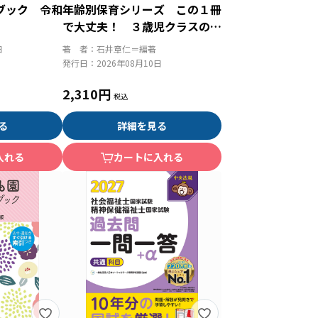
ブック 令和
年齢別保育シリーズ この１冊
で大丈夫！ ３歳児クラスの保
育
日
著 者：
石井章仁＝編著
発行日：
2026年08月10日
2,310円
る
詳細を見る
入れる
カートに入れる