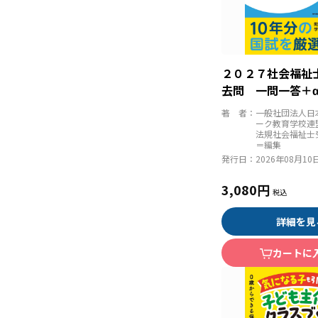
２０２７社会福祉
去問 一問一答＋
著 者：
一般社団法人日
ーク教育学校連
法規社会福祉士
＝編集
発行日：
2026年08月10
3,080円
詳細を見
カートに