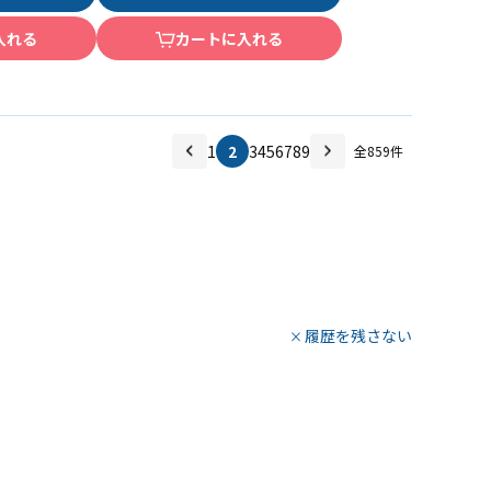
入れる
カートに入れる
1
2
3
4
5
6
7
8
9
全
859
件
履歴を残さない