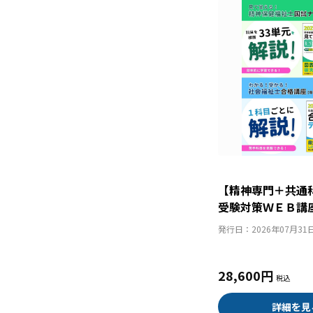
【精神専門＋共通
受験対策ＷＥＢ講
健福祉士国試ナビ
発行日：
2026年07月31
２０２７』＆「科
イントがわかる！
格講座２０２７」
28,600円
詳細を見