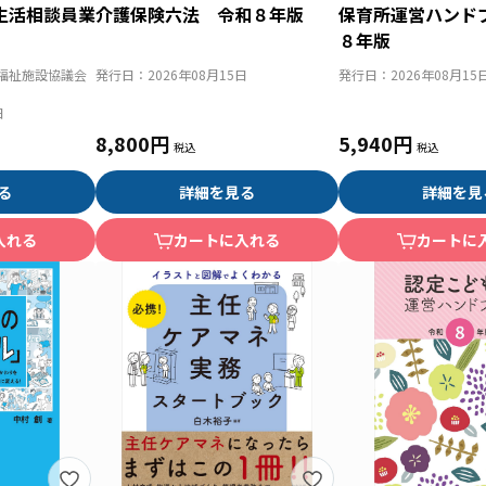
生活相談員業
介護保険六法 令和８年版
保育所運営ハンド
８年版
福祉施設協議会
発行日：
2026年08月15日
発行日：
2026年08月15
日
8,800円
5,940円
る
詳細を見る
詳細を見
入れる
カートに入れる
カートに