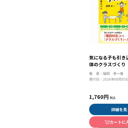
気になる子も引き
体のクラスづくり
く・動く習慣が育
著 者：
福岡 寿＝著
できる保育のコツ
発行日：
2026年08月05
1,760円
詳細を見
カートに