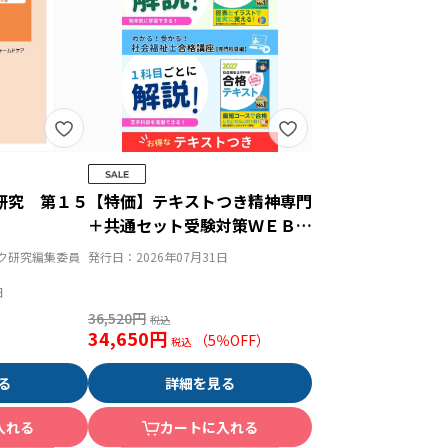
研究 第１５
【特価】テキストつき精神専門
＋共通セット受験対策ＷＥＢ講
座『精神国試ナビ＆科目別の重
ク研究編集委員
発行日：
2026年07月31日
要ポイントがわかる！社会合格
日
講座２０２７』
36,520円
34,650円
（
5
％OFF）
る
詳細を見る
入れる
カートに入れる