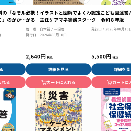
科の「なぞル
必携！イラストと図解でよくわ
認定こども園運営
く」のかかわ
かる 主任ケアマネ実務スター
ク 令和８年版
ケアに変え
トブック
著 者：
白木裕子＝編著
発行日：
2026年08月10
日
発行日：
2026年08月10日
2,640円
5,500円
る
詳細を見る
詳細を見
入れる
カートに入れる
カートに