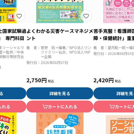
士国家試験過
よくわかる災害ケースマネジメ
苦手克服！看護師
α 専門科目
ント
障・保健統計」重
リ解説
本ソーシャルワ
著 者：
菅野 拓＝編著／NPO法人ワン
著 者：
望月聡一郎＝編
盟＝監修／中央
ファミリー仙台、NPO法人YNF
発行日：
2026年08月05
受験対策研究会
＝企画
発行日：
2026年08月07日
日
2,750円
2,420円
る
詳細を見る
詳細を見
入れる
カートに入れる
カートに