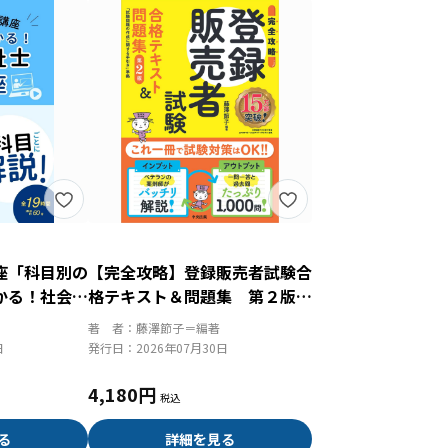
座「科目別の
【完全攻略】登録販売者試験合
かる！社会福
格テキスト＆問題集 第２版
２７」（全セ
試験問題の作成に関する手引き
著 者：
藤澤節子＝編著
準拠
日
発行日：
2026年07月30日
4,180円
る
詳細を見る