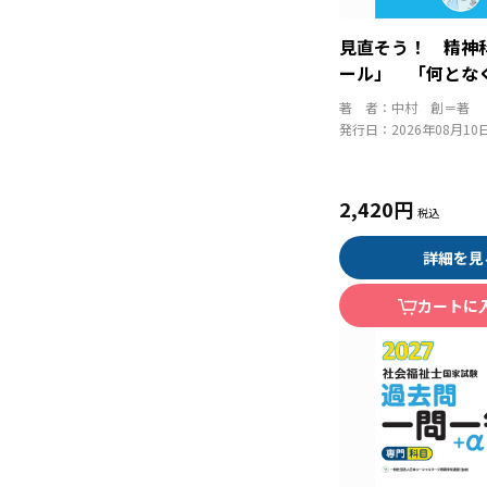
見直そう！ 精神
ール」 「何とな
りを「根拠ある」
著 者：
中村 創＝著
る！
発行日：
2026年08月10
2,420円
詳細を見
カートに