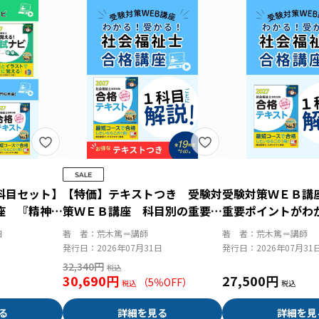
科目セット】
【特価】テキストつき 受験対
受験対策ＷＥＢ講
座 『精神保
策ＷＥＢ講座 科目別の重要ポ
重要ポイントがわ
［専門科目］
イントがわかる！社会福祉士合
祉士合格講座２０
日
著 者：
荒木篤＝講師
著 者：
荒木篤＝講師
目別の重要ポ
格講座２０２７（全セット）
ット）
発行日：
2026年07月31日
発行日：
2026年07月31
社会福祉士合
32,340円
30,690円
27,500円
（
5
％OFF）
る
詳細を見る
詳細を見