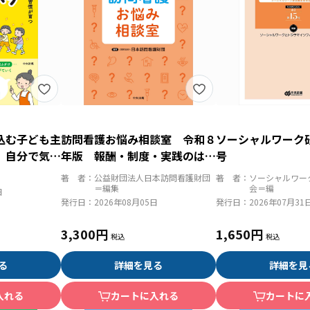
込む子ども主
訪問看護お悩み相談室 令和８
ソーシャルワーク
 自分で気づ
年版 報酬・制度・実践のはて
号
つ ０歳から
なを解決
著 者：
公益財団法人日本訪問看護財団
著 者：
ソーシャルワー
＝編集
会＝編
日
発行日：
2026年08月05日
発行日：
2026年07月31
3,300円
1,650円
る
詳細を見る
詳細を見
入れる
カートに入れる
カートに