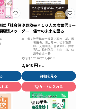
国試「社会保
汐見稔幸×１０人の次世代リー
要問題スッキ
ダー 保育の未来を語る
著
著 者：
汐見稔幸＝編著／輿水 基、馬
場拓也、関山隆一、松本理寿
日
輝、天願順優、宮武大和、鈴木
秀弘、松村弘美、相山 慈、傍
島千百合＝著
発行日：
2026年08月05日
2,640円
る
詳細を見る
入れる
カートに入れる