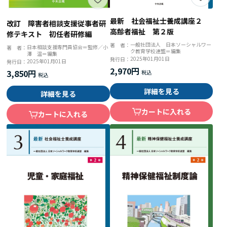
最新 社会福祉士養成講座２
改訂 障害者相談支援従事者研
高齢者福祉 第２版
修テキスト 初任者研修編
一般社団法人 日本ソーシャルワー
著 者：
日本相談支援専門員協会＝監修／小
著 者：
ク教育学校連盟＝編集
澤 温＝編集
2025年01月01日
発行日：
2025年01月01日
発行日：
2,970円
3,850円
詳細を見る
詳細を見る
カートに入れる
カートに入れる