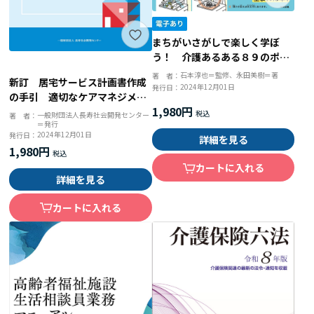
まちがいさがしで楽しく学ぼ
う！ 介護あるある８９のポイ
ント
石本淳也＝監修、永田美樹＝著
著 者：
新訂 居宅サービス計画書作成
2024年12月01日
発行日：
の手引 適切なケアマネジメン
1,980円
ト手法の導入と活用
一般財団法人長寿社会開発センター
著 者：
＝発行
2024年12月01日
発行日：
詳細を見る
1,980円
カートに入れる
詳細を見る
カートに入れる