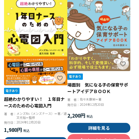
場面別 気になる子の保育サポ
ートアイデアＢＯＯＫ
超絶わかりやすい！ １年目ナ
佐々木康栄＝著
著 者：
2024年12月20日
発行日：
ースのための心電図入門
メンズNs（メンズナース）＝著／道
著 者：
2,200円
又元裕＝監修
2024年12月20日
発行日：
詳細を見る
1,980円