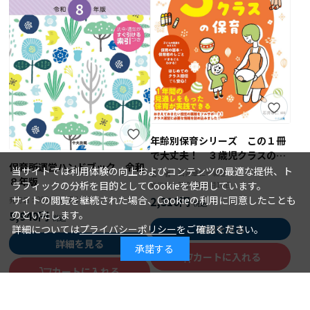
年齢別保育シリーズ この１冊
で大丈夫！ ３歳児クラスの保
保育所運営ハンドブック 令和
育
当サイトでは利用体験の向上およびコンテンツの最適な提供、ト
石井章仁＝編著
著 者：
８年版
ラフィックの分析を目的としてCookieを使用しています。
2026年08月10日
発行日：
2,310円
サイトの閲覧を継続された場合、Cookieの利用に同意したことも
2026年08月15日
発行日：
5,940円
のといたします。
詳細を見る
詳細については
プライバシーポリシー
をご確認ください。
詳細を見る
承諾する
カートに入れる
カートに入れる