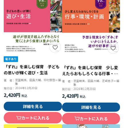
「ずれ」を楽しむ保育 子ども
「ずれ」を楽しむ保育 少し変
の思いが輝く遊び・生活
えたらおもしろくなる行事・環
境・計画
宮里暁美、田島大輔、中村章啓＝編
著 者：
宮里暁美、田島大輔、芝崎恵子＝編
著 者：
集
集
2024年12月20日
発行日：
2024年12月20日
発行日：
2,420円
2,420円
詳細を見る
詳細を見る
カートに入れる
カートに入れる