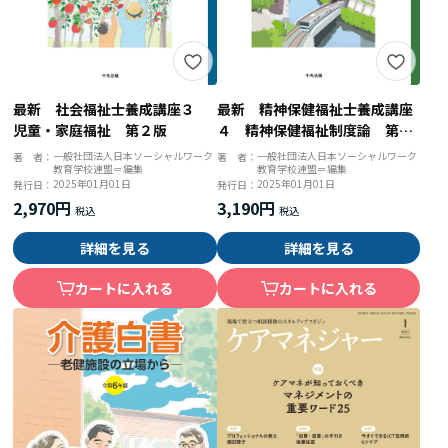
最新 社会福祉士養成講座３
最新 精神保健福祉士養成講座
児童・家庭福祉 第２版
４ 精神保健福祉制度論 第２
版
一般社団法人日本ソーシャルワーク
一般社団法人日本ソーシャルワーク
著 者：
著 者：
教育学校連盟＝編集
教育学校連盟＝編集
2025年01月01日
2025年01月01日
発行日：
発行日：
2,970円
3,190円
詳細を見る
詳細を見る
カートに入れる
カートに入れる