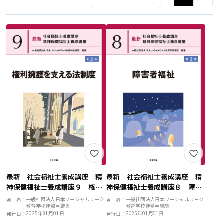
最新 社会福祉士養成講座 精
最新 社会福祉士養成講座 精
神保健福祉士養成講座９ 権利
神保健福祉士養成講座８ 障害
擁護を支える法制度 第２版
者福祉 第２版
一般社団法人日本ソーシャルワーク
一般社団法人日本ソーシャルワーク
著 者：
著 者：
教育学校連盟＝編集
教育学校連盟＝編集
2025年01月01日
2025年01月01日
発行日：
発行日：