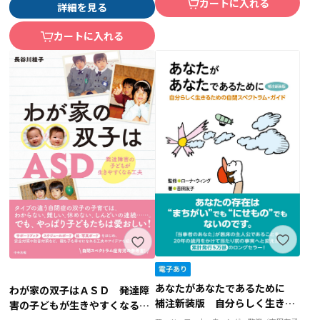
カートに入れる
詳細を見る
カートに入れる
あなたがあなたであるために
わが家の双子はＡＳＤ 発達障
補注新装版 自分らしく生きる
害の子どもが生きやすくなる工
ための自閉スペクトラム・ガイ