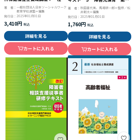
保障 第２版
版
一般社団法人日本ソーシャルワーク
著 者：
秋田喜代美、馬場耕一郎＝監修／松
著 者：
教育学校連盟＝編集
井剛太＝編集
2025年01月01日
発行日：
2025年01月01日
発行日：
3,410円
1,760円
詳細を見る
詳細を見る
カートに入れる
カートに入れる