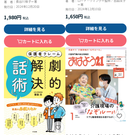
夫
ローナ・ウィング＝監修／吉田友子
著 者：
長谷川桂子＝著
著 者：
＝著
ド
2024年12月20日
発行日：
2024年12月10日
発行日：
1,650円
1,980円
詳細を見る
詳細を見る
カートに入れる
カートに入れる