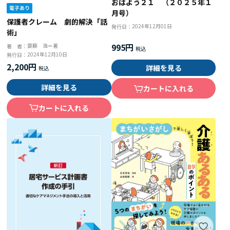
おはよう２１ （２０２５年１
月号）
保護者クレーム 劇的解決「話
2024年12月01日
発行日：
術」
995円
齋藤 浩＝著
著 者：
2024年12月10日
発行日：
2,200円
詳細を見る
詳細を見る
カートに入れる
カートに入れる