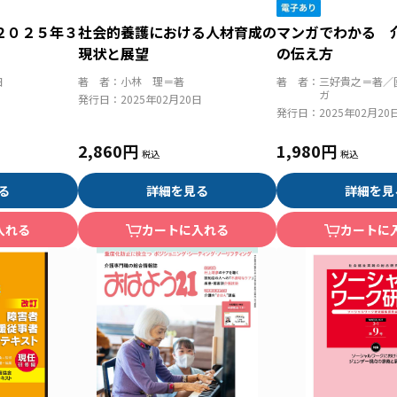
２０２５年３
社会的養護における人材育成の
マンガでわかる 
現状と展望
の伝え方
日
著 者：
小林 理＝著
著 者：
三好貴之＝著／
ガ
発行日：
2025年02月20日
発行日：
2025年02月20
2,860円
1,980円
る
詳細を見る
詳細を見
入れる
カートに入れる
カートに