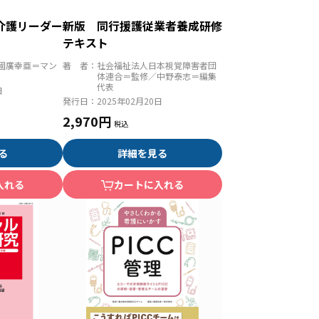
介護リーダー
新版 同行援護従業者養成研修
テキスト
國廣幸亜＝マン
著 者：
社会福祉法人日本視覚障害者団
体連合＝監修／中野泰志＝編集
代表
日
発行日：
2025年02月20日
2,970円
る
詳細を見る
入れる
カートに入れる