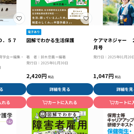
Ｏ．５７
図解でわかる生活保護
ケアマネジャー 
月号
育学会＝編集・
著 者：
鈴木忠義＝編著
発行日：
2025年01月20
発行日：
2025年01月30日
日
2,420円
1,047円
る
詳細を見る
詳細を見
入れる
カートに入れる
カートに