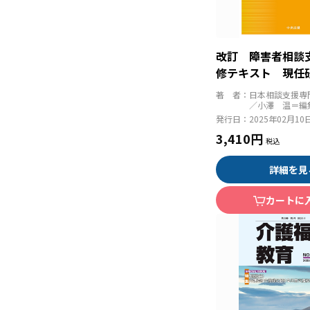
改訂 障害者相談
修テキスト 現任
著 者：
日本相談支援専
／小澤 温＝編
発行日：
2025年02月10
3,410円
詳細を見
カートに