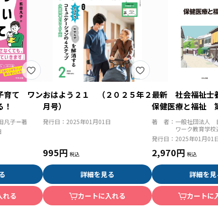
子育て ワン
おはよう２１ （２０２５年２
最新 社会福祉
る！
月号）
保健医療と福祉 
田凡子＝著
発行日：
2025年01月01日
著 者：
一般社団法人 
ワーク教育学校
日
発行日：
2025年01月01
995円
2,970円
る
詳細を見る
詳細を見
入れる
カートに入れる
カートに