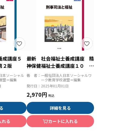
士養成講座５
最新 社会福祉士養成講座 精
第２版
神保健福祉士養成講座１０ 刑
事司法と福祉 第２版
日本ソーシャル
著 者：
一般社団法人日本ソーシャルワ
連盟＝編集
ーク教育学校連盟＝編集
日
発行日：
2025年01月01日
2,970円
る
詳細を見る
入れる
カートに入れる