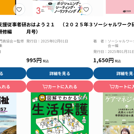
支援従事者研
おはよう２１ （２０２５年３
ソーシャルワーク
研修編
月号）
門員協会＝監修
発行日：
2025年02月01日
著 者：
ソーシャルワー
集
会＝編
日
発行日：
2025年01月31
995円
1,650円
る
詳細を見る
詳細を見
入れる
カートに入れる
カートに