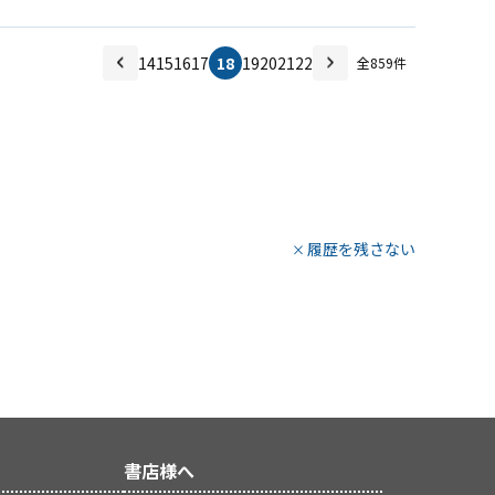
14
15
16
17
18
19
20
21
22
全
859
件
履歴を残さない
書店様へ