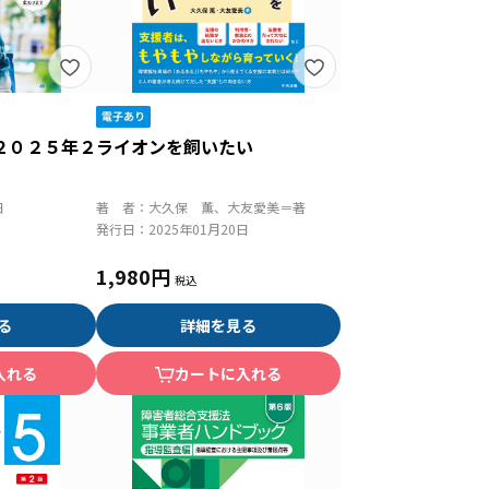
２０２５年２
ライオンを飼いたい
日
著 者：
大久保 薫、大友愛美＝著
発行日：
2025年01月20日
1,980円
る
詳細を見る
入れる
カートに入れる