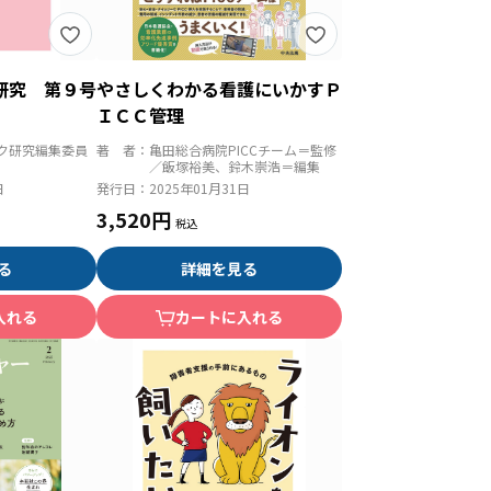
研究 第９号
やさしくわかる看護にいかすＰ
ＩＣＣ管理
ク研究編集委員
著 者：
亀田総合病院PICCチーム＝監修
／飯塚裕美、鈴木崇浩＝編集
日
発行日：
2025年01月31日
3,520円
る
詳細を見る
入れる
カートに入れる