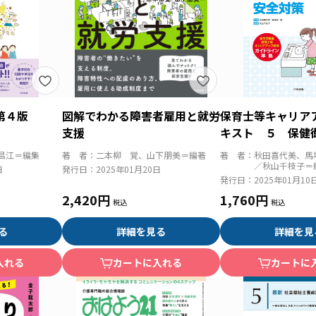
第４版
図解でわかる障害者雇用と就労
保育士等キャリア
支援
キスト ５ 保健
策 第２版
昌江＝編集
著 者：
二本柳 覚、山下朋美＝編著
著 者：
秋田喜代美、馬
／秋山千枝子＝
日
発行日：
2025年01月20日
発行日：
2025年01月10
2,420円
1,760円
る
詳細を見る
詳細を見
入れる
カートに入れる
カートに