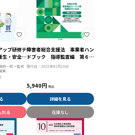
アップ研修テ
障害者総合支援法 事業者ハン
衛生・安全対
ドブック 指導監査編 第６
版 指導監査における主眼事項
場耕一郎＝監修
発行日：
2025年01月10日
及び着眼点等
編集
日
5,940円
る
詳細を見る
入れる
在庫なし