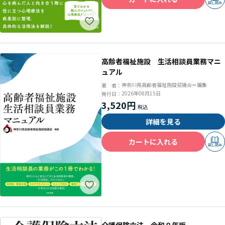
試し読み
高齢者福祉施設 生活相談員業務マニ
ュアル
神奈川県高齢者福祉施設協議会＝編集
著 者：
2026年08月15日
発行日：
3,520円
詳細を見る
カートに入れる
試し読み
介護保険六法 令和８年版