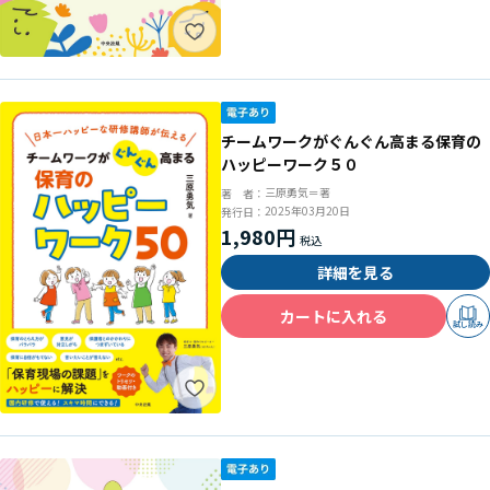
チームワークがぐんぐん高まる保育の
ハッピーワーク５０
三原勇気＝著
著 者：
2025年03月20日
発行日：
1,980円
詳細を見る
カートに入れる
試し読み