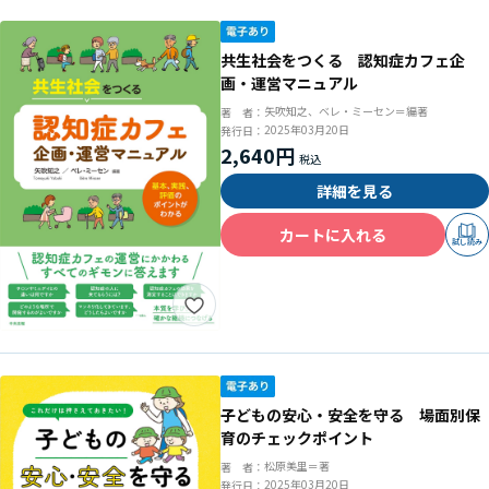
共生社会をつくる 認知症カフェ企
画・運営マニュアル
矢吹知之、ベレ・ミーセン＝編著
著 者：
2025年03月20日
発行日：
2,640円
詳細を見る
カートに入れる
試し読み
子どもの安心・安全を守る 場面別保
育のチェックポイント
松原美里＝著
著 者：
2025年03月20日
発行日：