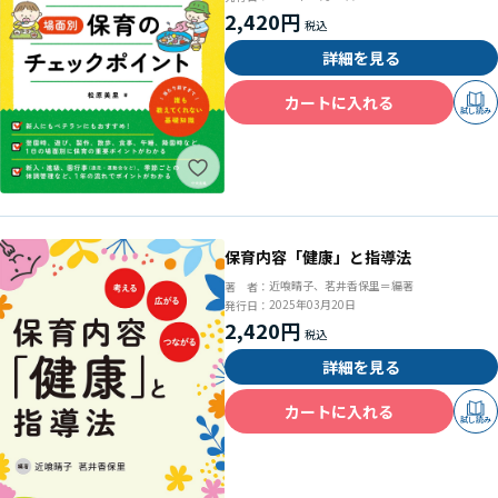
2,420円
詳細を見る
カートに入れる
試し読み
保育内容「健康」と指導法
近喰晴子、茗井香保里＝編著
著 者：
2025年03月20日
発行日：
2,420円
詳細を見る
カートに入れる
試し読み