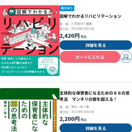
図解でわかるリハビリテーション
川手信行＝編著
著 者：
2025年03月15日
発行日：
2,420円
詳細を見る
カートに入れる
試し読み
主体的な保育者になるための８８の思
考法 マンネリの壁を超える！
青木一永＝著
著 者：
2025年03月10日
発行日：
2,200円
詳細を見る