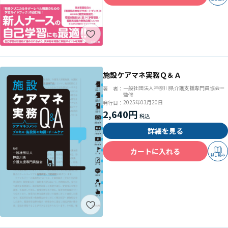
施設ケアマネ実務Ｑ＆Ａ
一般社団法人神奈川県介護支援専門員協会＝
著 者：
監修
2025年03月20日
発行日：
2,640円
詳細を見る
カートに入れる
試し読み