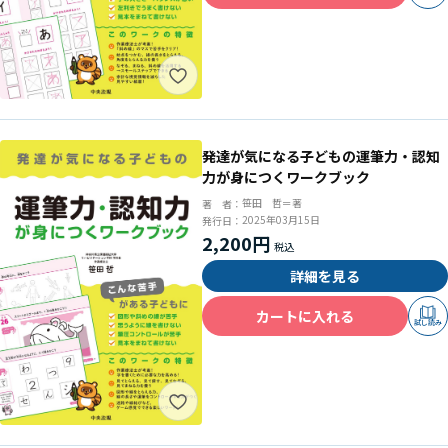
発達が気になる子どもの運筆力・認知
力が身につくワークブック
笹田 哲＝著
著 者：
2025年03月15日
発行日：
2,200円
詳細を見る
カートに入れる
試し読み