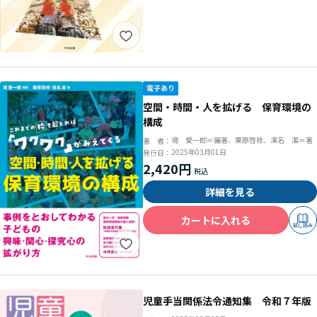
空間・時間・人を拡げる 保育環境の
構成
境 愛一郎＝編著、栗原啓祥、濱名 潔＝著
著 者：
2025年03月01日
発行日：
2,420円
詳細を見る
カートに入れる
試し読み
児童手当関係法令通知集 令和７年版