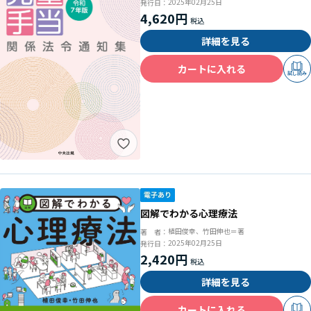
2025年02月25日
発行日：
4,620円
詳細を見る
カートに入れる
試し読み
図解でわかる心理療法
植田俊幸、竹田伸也＝著
著 者：
2025年02月25日
発行日：
2,420円
詳細を見る
カートに入れる