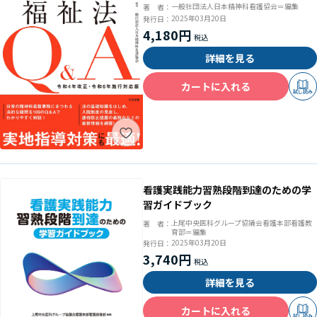
対応版
一般社団法人日本精神科看護協会＝編集
著 者：
2025年03月20日
発行日：
4,180円
詳細を見る
カートに入れる
試し読み
看護実践能力習熟段階到達のための学
習ガイドブック
上尾中央医科グループ協議会看護本部看護教
著 者：
育部＝編集
2025年03月20日
発行日：
3,740円
詳細を見る
カートに入れる
試し読み