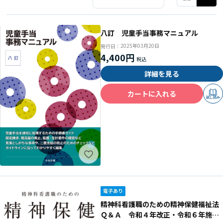
八訂 児童手当事務マニュアル
2025年03月20日
発行日：
4,400円
詳細を見る
カートに入れる
試し読み
精神科看護職のための精神保健福祉法
Ｑ＆Ａ 令和４年改正・令和６年施行