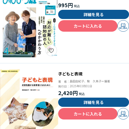
995円
詳細を見る
カートに入れる
試し読み
子どもと表現
島田由紀子、駒 久美子＝編著
著 者：
2025年03月01日
発行日：
2,420円
詳細を見る
カートに入れる
試し読み