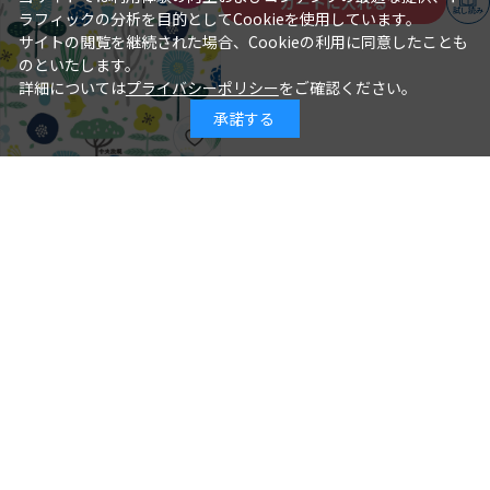
カートに入れる
試し読み
ラフィックの分析を目的としてCookieを使用しています。
サイトの閲覧を継続された場合、Cookieの利用に同意したことも
のといたします。
詳細については
プライバシーポリシー
をご確認ください。
承諾する
年齢別保育シリーズ この１冊で大丈
夫！ ３歳児クラスの保育
石井章仁＝編著
著 者：
2026年08月10日
発行日：
2,310円
詳細を見る
カートに入れる