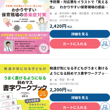
予防策・対応策をイラストで「見える
化」 わかりやすい保育現場の感染症
対策
森内浩幸＝編著／是松聖悟、並木由美江、西
著 者：
村直子＝著
2025年03月15日
発行日：
2,420円
詳細を見る
カートに入れる
試し読み
発達が気になる子どもがうまく書ける
ようになる斜めマス書字ワークブッ
ク ひらがな・カタカナ・数字・漢字
笹田 哲＝著
著 者：
2025年03月15日
発行日：
2,200円
詳細を見る
カートに入れる
試し読み