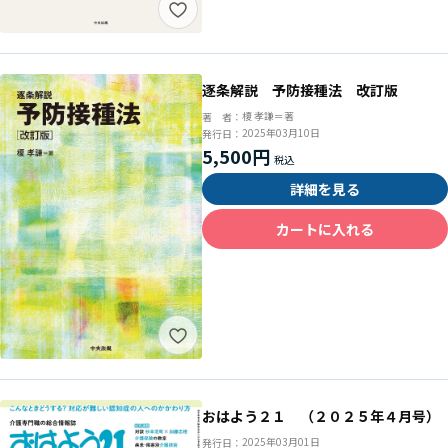
逐条解説 予防接種法 改訂版
榎 孝謙＝著
著 者：
2025年03月10日
発行日：
5,500円
詳細を見る
カートに入れる
おはよう２１ （２０２５年４月号）
2025年03月01日
発行日：