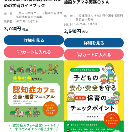
施設ケアマネ実務Ｑ＆Ａ
めの学習ガイドブック
上尾中央医科グループ協議会看護本
著 者：
一般社団法人神奈川県介護支援専門
著 者：
部看護教育部＝編集
員協会＝監修
2025年03月20日
発行日：
2025年03月20日
発行日：
3,740円
2,640円
詳細を見る
詳細を見る
カートに入れる
カートに入れる