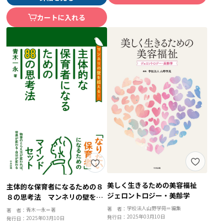
カートに入れる
美しく生きるための美容福祉
主体的な保育者になるための８
ジェロントロジー・美齢学
８の思考法 マンネリの壁を超
える！
学校法人山野学苑＝編集
著 者：
青木一永＝著
著 者：
2025年03月10日
発行日：
2025年03月10日
発行日：