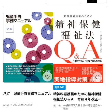
八訂 児童手当事務マニュアル
精神科看護職のための精神保健
福祉法Ｑ＆Ａ 令和４年改正・
令和６年施行対応版
2025年03月20日
発行日：
一般社団法人日本精神科看護協会＝
著 者：
編集