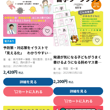
予防策・対応策をイラストで
「見える化」 わかりやすい保
発達が気になる子どもがうまく
育現場の感染症対策
森内浩幸＝編著／是松聖悟、並木由
著 者：
書けるようになる斜めマス書字
美江、西村直子＝著
2025年03月15日
発行日：
ワークブック ひらがな・カタ
笹田 哲＝著
著 者：
2,420円
カナ・数字・漢字
2025年03月15日
発行日：
2,200円
詳細を見る
詳細を見る
カートに入れる
カートに入れる