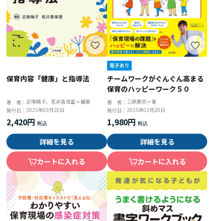
チームワークがぐんぐん高まる
保育内容「健康」と指導法
保育のハッピーワーク５０
三原勇気＝著
近喰晴子、茗井香保里＝編著
著 者：
著 者：
2025年03月20日
2025年03月20日
発行日：
発行日：
1,980円
2,420円
詳細を見る
詳細を見る
カートに入れる
カートに入れる