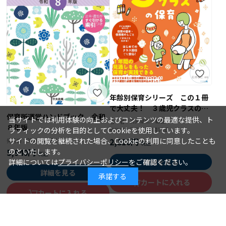
年齢別保育シリーズ この１冊
で大丈夫！ ３歳児クラスの保
保育所運営ハンドブック 令和
育
当サイトでは利用体験の向上およびコンテンツの最適な提供、ト
石井章仁＝編著
著 者：
８年版
ラフィックの分析を目的としてCookieを使用しています。
2026年08月10日
発行日：
2,310円
サイトの閲覧を継続された場合、Cookieの利用に同意したことも
2026年08月15日
発行日：
5,940円
のといたします。
詳細を見る
詳細については
プライバシーポリシー
をご確認ください。
詳細を見る
承諾する
カートに入れる
カートに入れる