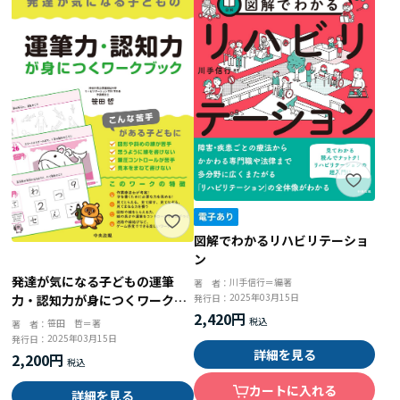
図解でわかるリハビリテーショ
ン
発達が気になる子どもの運筆
川手信行＝編著
著 者：
2025年03月15日
力・認知力が身につくワークブ
発行日：
2,420円
ック
笹田 哲＝著
著 者：
2025年03月15日
発行日：
詳細を見る
2,200円
カートに入れる
詳細を見る