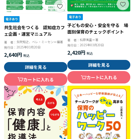
子どもの安心・安全を守る 場
共生社会をつくる 認知症カフ
面別保育のチェックポイント
ェ企画・運営マニュアル
松原美里＝著
著 者：
矢吹知之、ベレ・ミーセン＝編著
著 者：
2025年03月20日
発行日：
2025年03月20日
発行日：
2,420円
2,640円
詳細を見る
詳細を見る
カートに入れる
カートに入れる