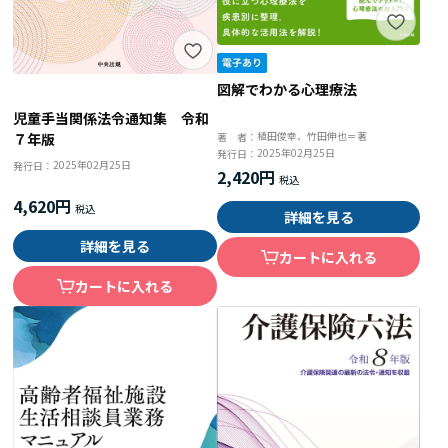
図解でわかる心理療法
児童手当関係法令通知集 令和
植田俊幸、竹田伸也＝著
７年版
著 者：
2025年02月25日
発行日：
2025年02月25日
発行日：
2,420円
4,620円
詳細を見る
詳細を見る
カートに入れる
カートに入れる