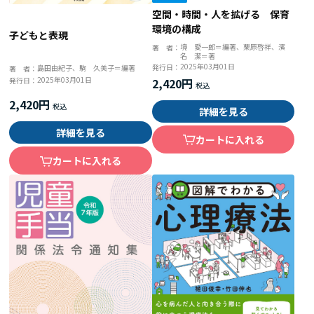
空間・時間・人を拡げる 保育
環境の構成
子どもと表現
境 愛一郎＝編著、栗原啓祥、濱
著 者：
名 潔＝著
2025年03月01日
発行日：
島田由紀子、駒 久美子＝編著
著 者：
2025年03月01日
2,420円
発行日：
2,420円
詳細を見る
詳細を見る
カートに入れる
カートに入れる