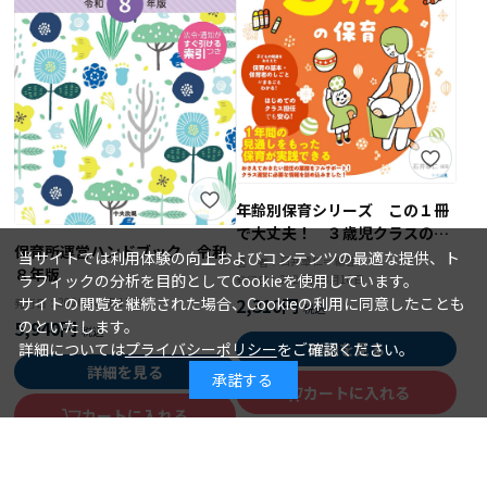
年齢別保育シリーズ この１冊
で大丈夫！ ３歳児クラスの保
保育所運営ハンドブック 令和
育
当サイトでは利用体験の向上およびコンテンツの最適な提供、ト
石井章仁＝編著
著 者：
８年版
ラフィックの分析を目的としてCookieを使用しています。
2026年08月10日
発行日：
2,310円
サイトの閲覧を継続された場合、Cookieの利用に同意したことも
2026年08月15日
発行日：
5,940円
のといたします。
詳細を見る
詳細については
プライバシーポリシー
をご確認ください。
詳細を見る
承諾する
カートに入れる
カートに入れる