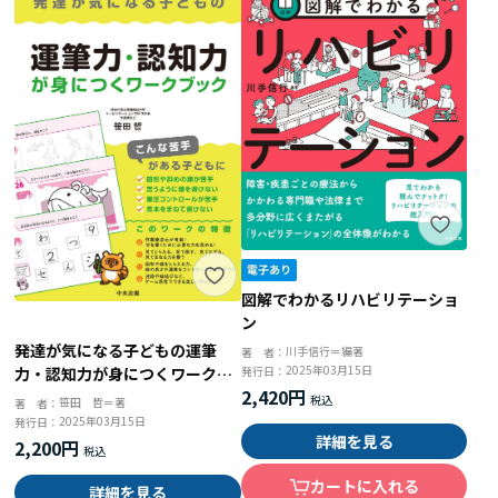
図解でわかるリハビリテーショ
ン
発達が気になる子どもの運筆
川手信行＝編著
著 者：
2025年03月15日
力・認知力が身につくワークブ
発行日：
2,420円
ック
笹田 哲＝著
著 者：
2025年03月15日
発行日：
詳細を見る
2,200円
カートに入れる
詳細を見る