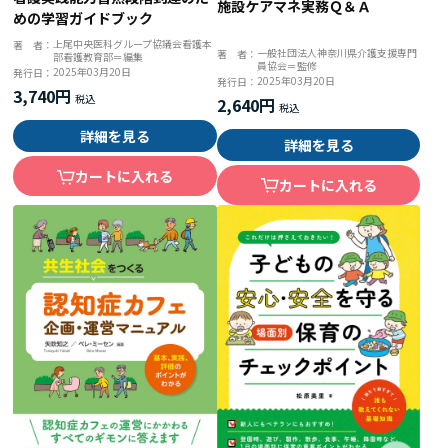
施設ケアマネ実務Ｑ＆Ａ
めの学習ガイドブック
上尾中央医科グループ協議会看護本
著 者：
一般社団法人神奈川県介護支援専門
著 者：
部看護教育部＝編集
員協会＝監修
2025年03月20日
発行日：
2025年03月20日
発行日：
3,740円
2,640円
詳細を見る
詳細を見る
カートに入れる
カートに入れる