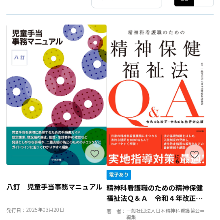
八訂 児童手当事務マニュアル
精神科看護職のための精神保健
福祉法Ｑ＆Ａ 令和４年改正・
令和６年施行対応版
2025年03月20日
発行日：
一般社団法人日本精神科看護協会＝
著 者：
編集