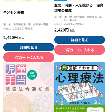
空間・時間・人を拡げる 保育
環境の構成
子どもと表現
境 愛一郎＝編著、栗原啓祥、濱
著 者：
名 潔＝著
2025年03月01日
発行日：
島田由紀子、駒 久美子＝編著
著 者：
2025年03月01日
2,420円
発行日：
2,420円
詳細を見る
詳細を見る
カートに入れる
カートに入れる