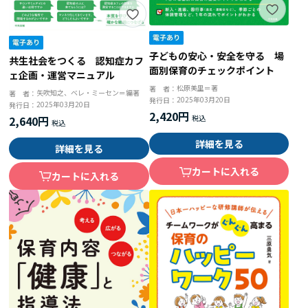
子どもの安心・安全を守る 場
共生社会をつくる 認知症カフ
面別保育のチェックポイント
ェ企画・運営マニュアル
松原美里＝著
著 者：
矢吹知之、ベレ・ミーセン＝編著
著 者：
2025年03月20日
発行日：
2025年03月20日
発行日：
2,420円
2,640円
詳細を見る
詳細を見る
カートに入れる
カートに入れる