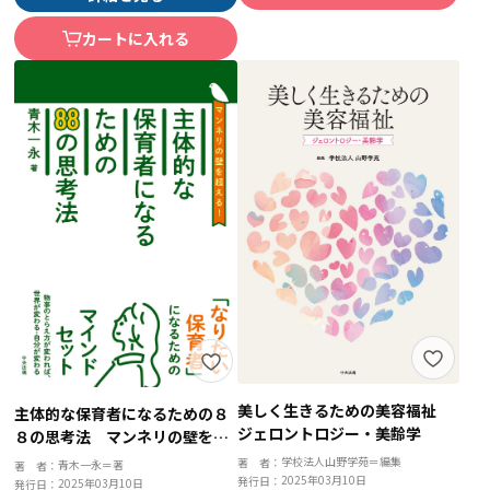
カートに入れる
美しく生きるための美容福祉
主体的な保育者になるための８
ジェロントロジー・美齢学
８の思考法 マンネリの壁を超
える！
学校法人山野学苑＝編集
著 者：
青木一永＝著
著 者：
2025年03月10日
発行日：
2025年03月10日
発行日：