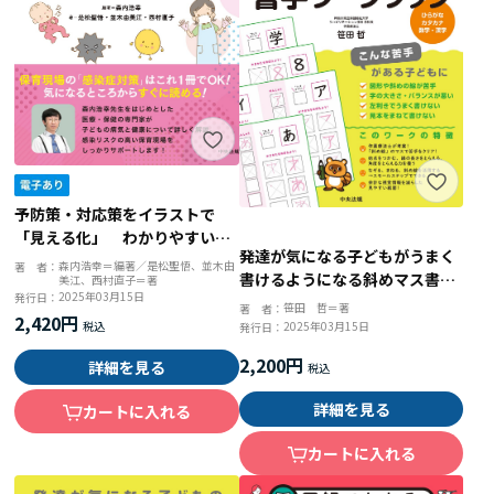
予防策・対応策をイラストで
「見える化」 わかりやすい保
発達が気になる子どもがうまく
育現場の感染症対策
森内浩幸＝編著／是松聖悟、並木由
著 者：
書けるようになる斜めマス書字
美江、西村直子＝著
2025年03月15日
発行日：
ワークブック ひらがな・カタ
笹田 哲＝著
著 者：
2,420円
カナ・数字・漢字
2025年03月15日
発行日：
2,200円
詳細を見る
詳細を見る
カートに入れる
カートに入れる