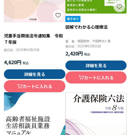
図解でわかる心理療法
児童手当関係法令通知集 令和
植田俊幸、竹田伸也＝著
７年版
著 者：
2025年02月25日
発行日：
2025年02月25日
発行日：
2,420円
4,620円
詳細を見る
詳細を見る
カートに入れる
カートに入れる