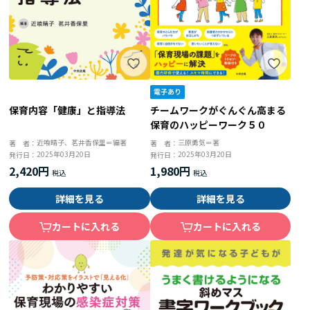
チームワークがぐんぐん高まる
保育内容「健康」と指導法
保育のハッピーワーク５０
三原勇気＝著
近喰晴子、茗井香保里＝編著
著 者：
著 者：
2025年03月20日
2025年03月20日
発行日：
発行日：
1,980円
2,420円
詳細を見る
詳細を見る
カートに入れる
カートに入れる