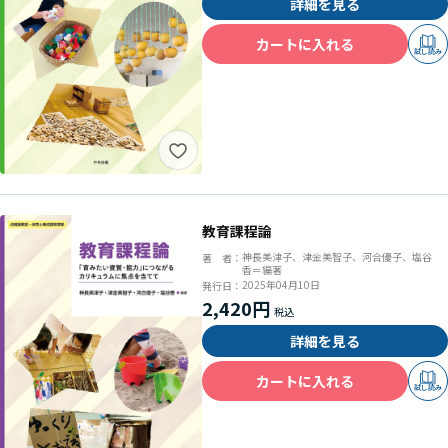
詳細を見る
カートに入れる
試し読み
教育課程論
神長美津子、津金美智子、河合優子、塩谷
著 者：
香＝編著
2025年04月10日
発行日：
2,420円
詳細を見る
カートに入れる
試し読み