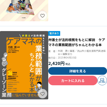
弁護士が法的根拠をもとに解説 ケア
マネの業務範囲がちゃんとわかる本
外岡 潤＝編著／流山市介護支援専門員連絡
著 者：
会＝編集協力
2025年04月10日
発行日：
2,420円
詳細を見る
カートに入れる
試し読み