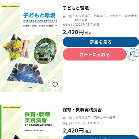
子どもと環境
神長美津子、高柳恭子、桂木奈巳、青木康太
著 者：
朗＝編著
2025年04月10日
発行日：
2,420円
詳細を見る
カートに入れる
試し読み
保育・教職実践演習
神長美津子、田代幸代＝編著
著 者：
2025年04月10日
発行日：
2,420円