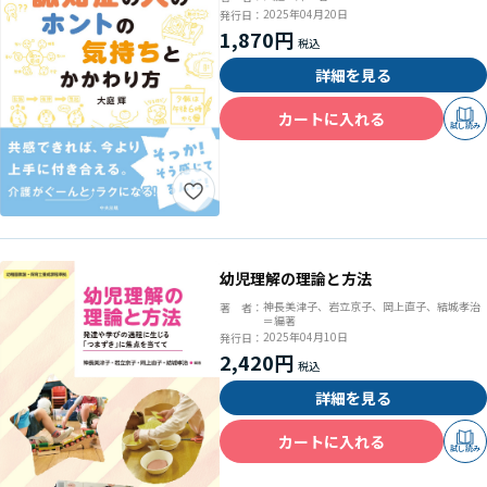
2025年04月20日
発行日：
1,870円
詳細を見る
カートに入れる
試し読み
幼児理解の理論と方法
神長美津子、岩立京子、岡上直子、結城孝治
著 者：
＝編著
2025年04月10日
発行日：
2,420円
詳細を見る
カートに入れる
試し読み