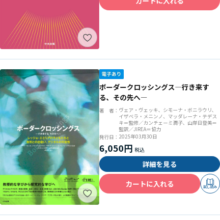
カートに入れる
ボーダークロッシングス―行き来す
る、その先へ―
ヴェア・ヴェッキ、シモーナ・ボニラウリ、
著 者：
イザベラ・メニンノ、マッダレーナ・テデス
キ＝監修／カンチェーミ潤子、山岸日登美＝
監訳／JIREA＝協力
2025年03月30日
発行日：
6,050円
詳細を見る
カートに入れる
試し読み