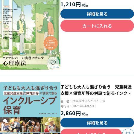
1,210円
詳細を見る
カートに入れる
子どもも大人も混ざり合う 児童発達
支援×保育所等の併設で創るインクル
ーシブ保育
社会福祉法人どろんこ会
著 者：
2025年04月20日
発行日：
2,860円
詳細を見る