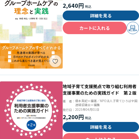
2,640円
詳細を見る
カートに入れる
試し読み
地域子育て支援拠点で取り組む利用者
支援事業のための実践ガイド 第２版
橋本真紀＝編著／NPO法人子育てひろば全国
著 者：
連絡協議会＝編集
2025年04月01日
発行日：
2,200円
詳細を見る