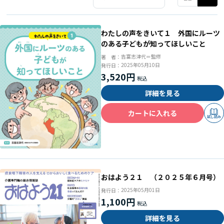
わたしの声をきいて１ 外国にルーツ
のある子どもが知ってほしいこと
吉富志津代＝監修
著 者：
2025年05月10日
発行日：
3,520円
詳細を見る
カートに入れる
試し読み
おはよう２１ （２０２５年６月号）
2025年05月01日
発行日：
1,100円
詳細を見る