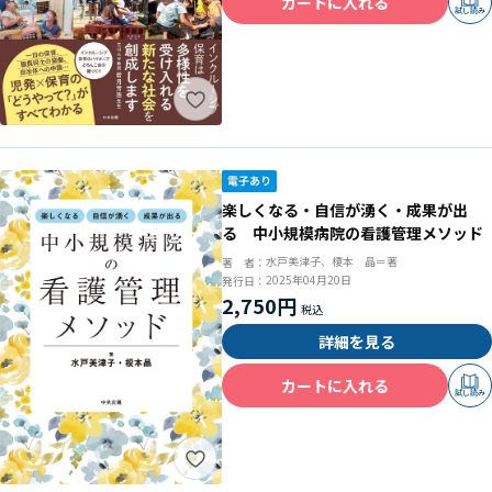
カートに入れる
試し読み
楽しくなる・自信が湧く・成果が出
る 中小規模病院の看護管理メソッド
水戸美津子、榎本 晶＝著
著 者：
2025年04月20日
発行日：
2,750円
詳細を見る
カートに入れる
試し読み