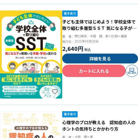
子ども主体ではじめよう！学校全体で
取り組む多層型ＳＳＴ 気になる子が複
数いる学級・学校が変わる
野口晃菜、半田 健、新川広樹＝編著
著 者：
2025年04月20日
発行日：
2,640円
詳細を見る
カートに入れる
試し読み
心理学のプロが教える 認知症の人の
ホントの気持ちとかかわり方
大庭 輝＝著
著 者：