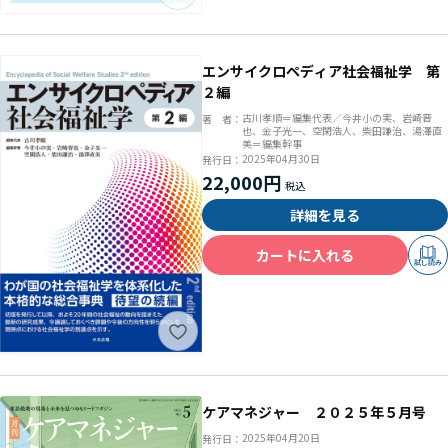
エンサイクロペディア社会福祉学 第
２編
古川孝順＝編集代表／今井小の実、岩崎晋
著 者：
也、金子光一、空閑浩人、柴田謙治、湯澤直
美＝編集幹事
2025年04月30日
発行日：
22,000円
詳細を見る
カートに入れる
試し読み
ケアマネジャー ２０２５年５月号
2025年04月20日
発行日：