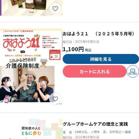
おはよう２１ （２０２５年５月号）
2025年04月01日
発行日：
1,100円
詳細を見る
カートに入れる
試し読み
グループホームケアの理念と実践
林崎光弘、小野寺 英、矢吹知之＝編著
著 者：
2025年04月01日
発行日：