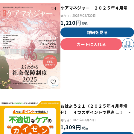
ケアマネジャー ２０２５年４月号
2025年03月20日
発行日：
1,210円
詳細を見る
カートに入れる
試し読み
おはよう２１（２０２５年４月号増
刊） ４つのポイントで見直し！ 不
適切なケア“カイゼン”術
2025年03月20日
発行日：
1,309円