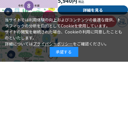
5,940円
詳細を見る
当サイトでは利用体験の向上およびコンテンツの最適な提供、ト
カートに入れる
試し読み
ラフィックの分析を目的としてCookieを使用しています。
サイトの閲覧を継続された場合、Cookieの利用に同意したことも
のといたします。
詳細については
プライバシーポリシー
をご確認ください。
承諾する
年齢別保育シリーズ この１冊で大丈
夫！ ３歳児クラスの保育
石井章仁＝編著
著 者：
2026年08月10日
発行日：
2,310円
詳細を見る
カートに入れる