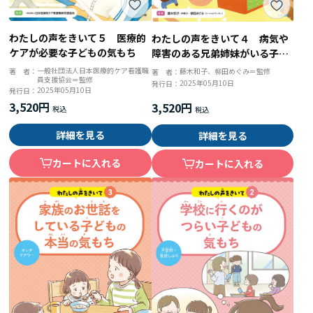
わたしの声をきいて５ 医療的
わたしの声をきいて４ 病気や
ケアが必要な子どもの気もち
障害のある兄弟姉妹がいる子ど
もが思っていること
一般社団法人日本医療的ケア看護職
著 者：
藤木和子、柳田めぐみ＝監修
著 者：
員支援協会＝監修
2025年05月10日
発行日：
2025年05月10日
発行日：
3,520円
3,520円
詳細を見る
詳細を見る
カートに入れる
カートに入れる