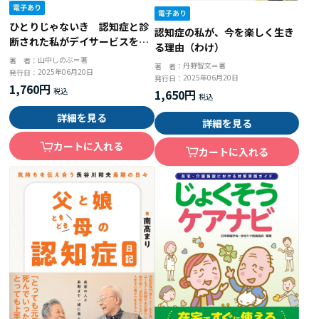
ひとりじゃないき 認知症と診
認知症の私が、今を楽しく生き
断された私がデイサービスをつ
る理由（わけ）
くる理由
山中しのぶ＝著
著 者：
丹野智文＝著
著 者：
2025年06月20日
発行日：
2025年06月20日
発行日：
1,760円
1,650円
詳細を見る
詳細を見る
カートに入れる
カートに入れる