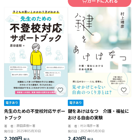
カートに入れる
先生のための不登校対応サポー
鍵をあけはなつ 介護・福祉に
トブック
おける自由の実験
原田直樹＝著
村上靖彦＝著
著 者：
著 者：
2025年05月30日
2025年05月30日
発行日：
発行日：
2,200円
2,420円