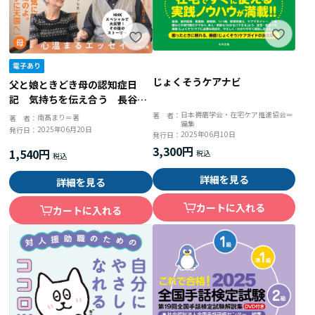
じょくそうケアナビ
父と娘ときどき母の認知症日
記 気持ちを伝え合う 長谷川
和夫最期の日々
日本褥瘡学会・在宅ケア推進協会＝
著 者：
南髙まり＝著
著 者：
編集
2025年06月20日
発行日：
2025年06月10日
発行日：
3,300円
1,540円
詳細を見る
詳細を見る
カートに入れる
カートに入れる