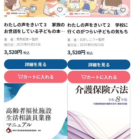
わたしの声をきいて３ 家族の
わたしの声をきいて２ 学校に
お世話をしている子どもの本当
行くのがつらい子どもの気もち
の気もち
野尻紀恵＝監修
石井しこう＝監修
著 者：
著 者：
2025年05月10日
2025年05月10日
発行日：
発行日：
3,520円
3,520円
詳細を見る
詳細を見る
カートに入れる
カートに入れる