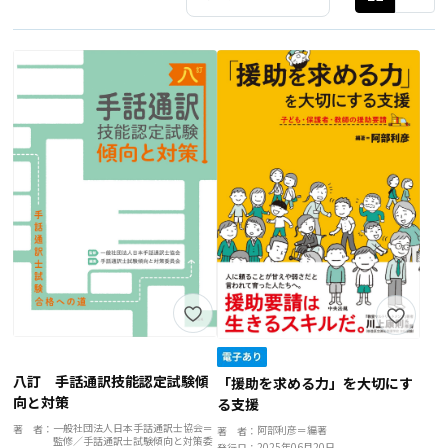
八訂 手話通訳技能認定試験傾
「援助を求める力」を大切にす
向と対策
る支援
一般社団法人日本手話通訳士協会＝
著 者：
阿部利彦＝編著
著 者：
監修／手話通訳士試験傾向と対策委
2025年06月20日
発行日：