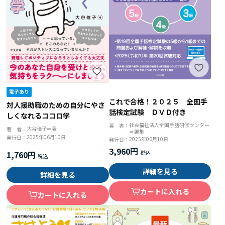
これで合格！２０２５ 全国手
対人援助職のための自分にやさ
話検定試験 ＤＶＤ付き
しくなれるココロ学
社会福祉法人全国手話研修センター
著 者：
大谷佳子＝著
著 者：
＝編集
2025年06月10日
発行日：
2025年06月10日
発行日：
3,960円
1,760円
詳細を見る
詳細を見る
カートに入れる
カートに入れる