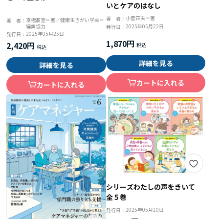
いとケアのはなし
小菅正夫＝著
著 者：
京極髙宣＝著／健康生きがい学会＝
著 者：
2025年05月22日
編集協力
発行日：
2025年05月25日
発行日：
1,870円
2,420円
詳細を見る
詳細を見る
カートに入れる
カートに入れる
シリーズわたしの声をきいて
全５巻
2025年05月10日
発行日：