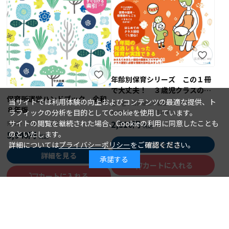
年齢別保育シリーズ この１冊
で大丈夫！ ３歳児クラスの保
保育所運営ハンドブック 令和
育
当サイトでは利用体験の向上およびコンテンツの最適な提供、ト
石井章仁＝編著
著 者：
８年版
ラフィックの分析を目的としてCookieを使用しています。
2026年08月10日
発行日：
2,310円
サイトの閲覧を継続された場合、Cookieの利用に同意したことも
2026年08月15日
発行日：
5,940円
のといたします。
詳細を見る
詳細については
プライバシーポリシー
をご確認ください。
詳細を見る
承諾する
カートに入れる
カートに入れる