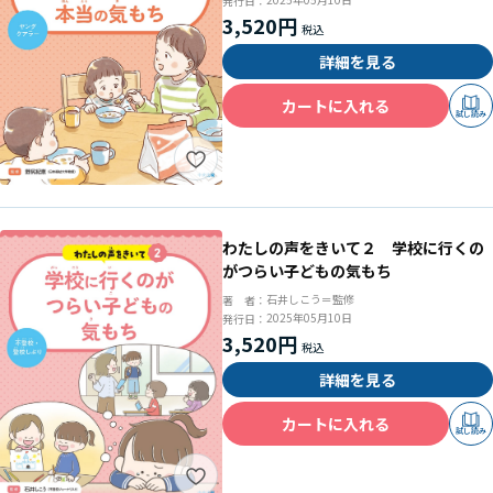
発行日：
3,520円
詳細を見る
カートに入れる
試し読み
わたしの声をきいて２ 学校に行くの
がつらい子どもの気もち
石井しこう＝監修
著 者：
2025年05月10日
発行日：
3,520円
詳細を見る
カートに入れる
試し読み