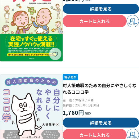
詳細を見る
カートに入れる
試し読み
対人援助職のための自分にやさしくな
れるココロ学
大谷佳子＝著
著 者：
2025年06月10日
発行日：
1,760円
詳細を見る
カートに入れる
試し読み