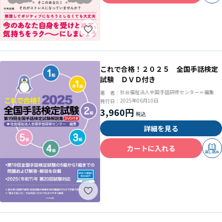
これで合格！２０２５ 全国手話検定
試験 ＤＶＤ付き
社会福祉法人全国手話研修センター＝編集
著 者：
2025年06月10日
発行日：
3,960円
詳細を見る
カートに入れる
試し読み