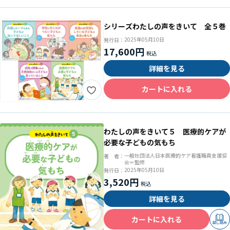
シリーズわたしの声をきいて 全５巻
2025年05月10日
発行日：
17,600円
詳細を見る
カートに入れる
わたしの声をきいて５ 医療的ケアが
必要な子どもの気もち
一般社団法人日本医療的ケア看護職員支援協
著 者：
会＝監修
2025年05月10日
発行日：
3,520円
詳細を見る
カートに入れる
試し読み