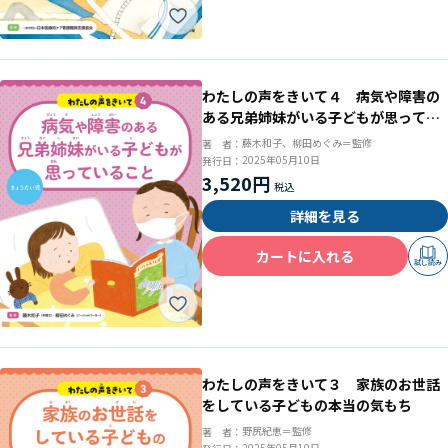
わたしの声をきいて４ 病気や障害の
ある兄弟姉妹がいる子どもが思ってい
ること
藤木和子、柳田めぐみ＝監修
著 者：
2025年05月10日
発行日：
3,520円
詳細を見る
カートに入れる
試し読み
わたしの声をきいて３ 家族のお世話
をしている子どもの本当の気もち
野尻紀恵＝監修
著 者：
2025年05月10日