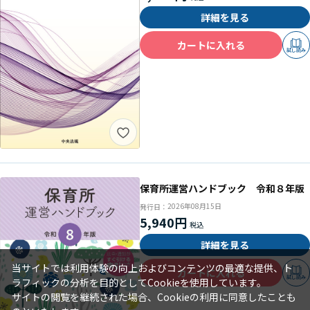
詳細を見る
カートに入れる
試し読み
保育所運営ハンドブック 令和８年版
2026年08月15日
発行日：
5,940円
詳細を見る
当サイトでは利用体験の向上およびコンテンツの最適な提供、ト
カートに入れる
試し読み
ラフィックの分析を目的としてCookieを使用しています。
サイトの閲覧を継続された場合、Cookieの利用に同意したことも