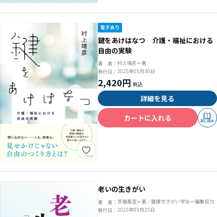
鍵をあけはなつ 介護・福祉における
自由の実験
村上靖彦＝著
著 者：
2025年05月30日
発行日：
2,420円
詳細を見る
カートに入れる
試し読み
老いの生きがい
京極髙宣＝著／健康生きがい学会＝編集協力
著 者：
2025年05月25日
発行日：