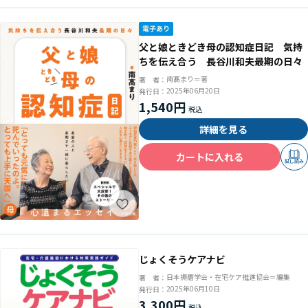
父と娘ときどき母の認知症日記 気持
ちを伝え合う 長谷川和夫最期の日々
南髙まり＝著
著 者：
2025年06月20日
発行日：
1,540円
詳細を見る
カートに入れる
試し読み
じょくそうケアナビ
日本褥瘡学会・在宅ケア推進協会＝編集
著 者：
2025年06月10日
発行日：
3,300円