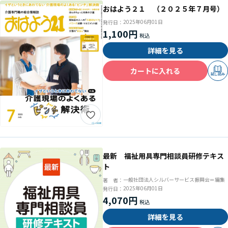
おはよう２１ （２０２５年７月号）
2025年06月01日
発行日：
1,100円
詳細を見る
カートに入れる
試し読み
最新 福祉用具専門相談員研修テキス
ト
一般社団法人シルバーサービス振興会＝編集
著 者：
2025年06月01日
発行日：
4,070円
詳細を見る