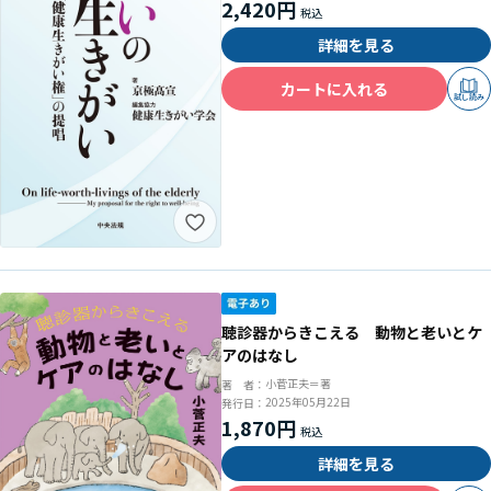
2,420円
詳細を見る
カートに入れる
試し読み
聴診器からきこえる 動物と老いとケ
アのはなし
小菅正夫＝著
著 者：
2025年05月22日
発行日：
1,870円
詳細を見る