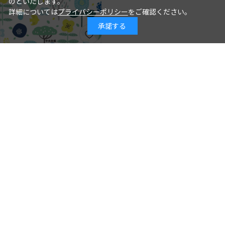
のといたします。
詳細については
プライバシーポリシー
をご確認ください。
承諾する
年齢別保育シリーズ この１冊で大丈
夫！ ３歳児クラスの保育
石井章仁＝編著
著 者：
2026年08月10日
発行日：
2,310円
詳細を見る
カートに入れる
見直そう！ 精神科の「なぞルー