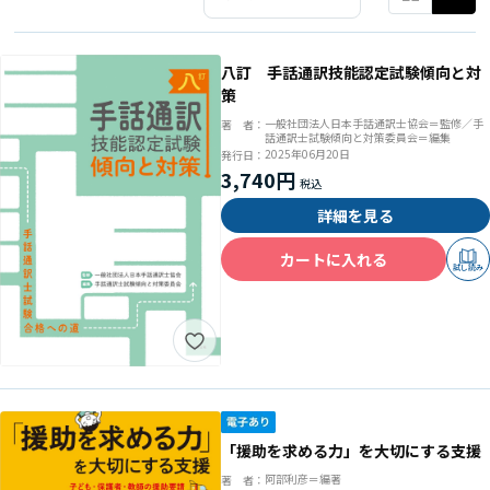
八訂 手話通訳技能認定試験傾向と対
策
一般社団法人日本手話通訳士協会＝監修／手
著 者：
話通訳士試験傾向と対策委員会＝編集
2025年06月20日
発行日：
3,740円
詳細を見る
カートに入れる
試し読み
「援助を求める力」を大切にする支援
阿部利彦＝編著
著 者：