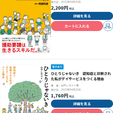
2025年06月20日
発行日：
2,200円
詳細を見る
カートに入れる
試し読み
ひとりじゃないき 認知症と診断され
た私がデイサービスをつくる理由
山中しのぶ＝著
著 者：
2025年06月20日
発行日：
1,760円
詳細を見る