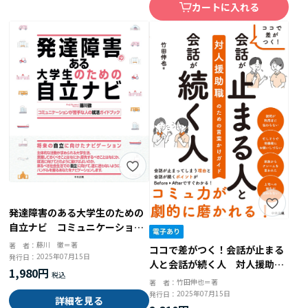
カートに入れる
発達障害のある大学生のための
自立ナビ コミュニケーション
が苦手な人の就活ガイドブック
藤川 徹＝著
著 者：
ココで差がつく！会話が止まる
2025年07月15日
発行日：
人と会話が続く人 対人援助職
1,980円
のための言葉かけガイド
竹田伸也＝著
著 者：
2025年07月15日
発行日：
詳細を見る