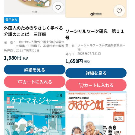
外国人のためのやさしく学べる
ソーシャルワーク研究 第１１
介護のことば 三訂版
号
一般社団法人海外介護士育成協議会
著 者：
ソーシャルワーク研究編集委員会＝
著 者：
＝編集／甘利庸子、髙橋絵美＝編著
編
2025年08月05日
発行日：
2025年07月31日
発行日：
1,980円
1,650円
詳細を見る
詳細を見る
カートに入れる
カートに入れる