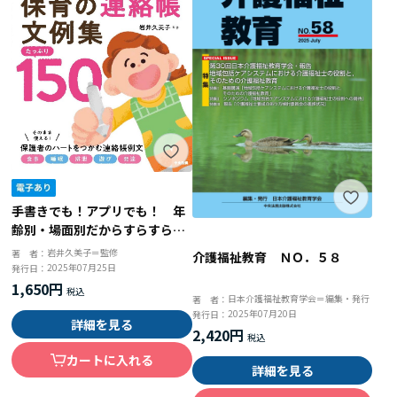
手書きでも！アプリでも！ 年
齢別・場面別だからすらすら書
ける 保育の連絡帳文例集 た
岩井久美子＝監修
著 者：
介護福祉教育 ＮＯ．５８
っぷり１５０
2025年07月25日
発行日：
1,650円
日本介護福祉教育学会＝編集・発行
著 者：
2025年07月20日
発行日：
詳細を見る
2,420円
カートに入れる
詳細を見る