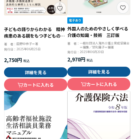
外国人のためのやさしく学べる
子どもの語りからわかる 精神
介護の知識・技術 三訂版
疾患のある親をもつ子どもの支
援
一般社団法人海外介護士育成協議会
著 者：
田野中恭子＝著
著 者：
＝編集／甘利庸子＝編著
2025年06月25日
発行日：
2025年06月20日
発行日：
2,970円
2,750円
詳細を見る
詳細を見る
カートに入れる
カートに入れる