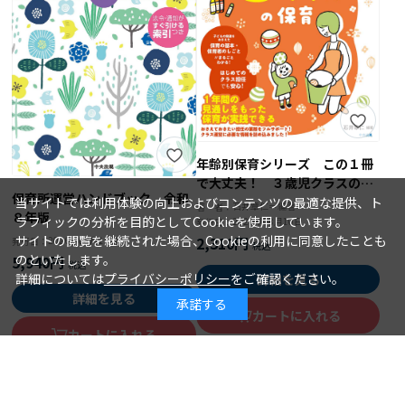
年齢別保育シリーズ この１冊
で大丈夫！ ３歳児クラスの保
保育所運営ハンドブック 令和
育
当サイトでは利用体験の向上およびコンテンツの最適な提供、ト
石井章仁＝編著
著 者：
８年版
ラフィックの分析を目的としてCookieを使用しています。
2026年08月10日
発行日：
サイトの閲覧を継続された場合、Cookieの利用に同意したことも
2,310円
2026年08月15日
発行日：
のといたします。
5,940円
詳細については
プライバシーポリシー
をご確認ください。
詳細を見る
詳細を見る
承諾する
カートに入れる
カートに入れる