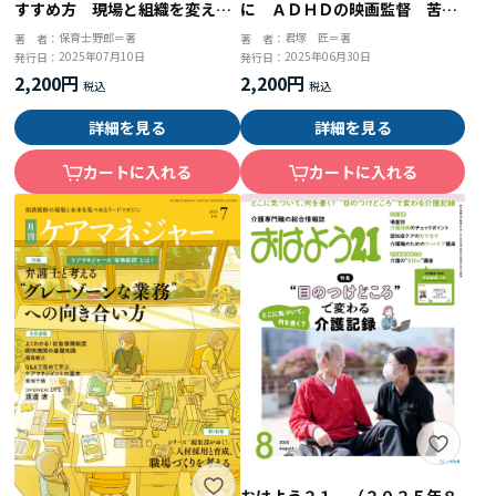
すすめ方 現場と組織を変える
に ＡＤＨＤの映画監督 苦悩
ヒントと問い
と再生の軌跡
保育士野郎＝著
君塚 匠＝著
著 者：
著 者：
2025年07月10日
2025年06月30日
発行日：
発行日：
2,200円
2,200円
詳細を見る
詳細を見る
カートに入れる
カートに入れる