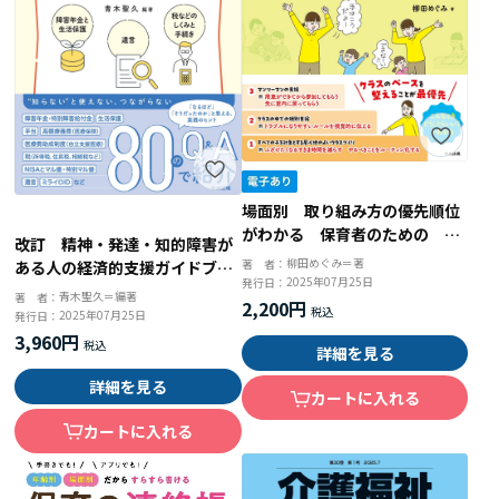
場面別 取り組み方の優先順位
がわかる 保育者のための 気
改訂 精神・発達・知的障害が
になる子が複数いるクラスへの
柳田めぐみ＝著
著 者：
ある人の経済的支援ガイドブッ
かかわり方
2025年07月25日
発行日：
ク 障害年金と生活保護、遺
青木聖久＝編著
著 者：
2,200円
言、税などのしくみと手続き
2025年07月25日
発行日：
3,960円
詳細を見る
詳細を見る
カートに入れる
カートに入れる