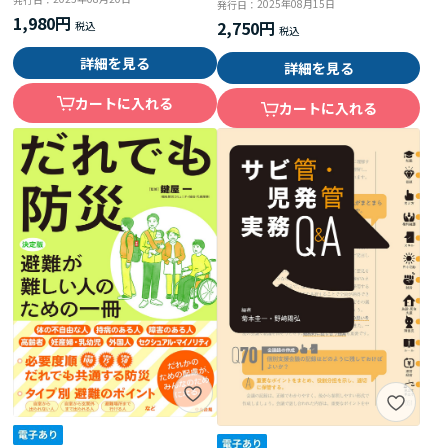
届出まで その手順とすべきこ
2025年08月15日
発行日：
1,980円
と
2,750円
詳細を見る
詳細を見る
カートに入れる
カートに入れる