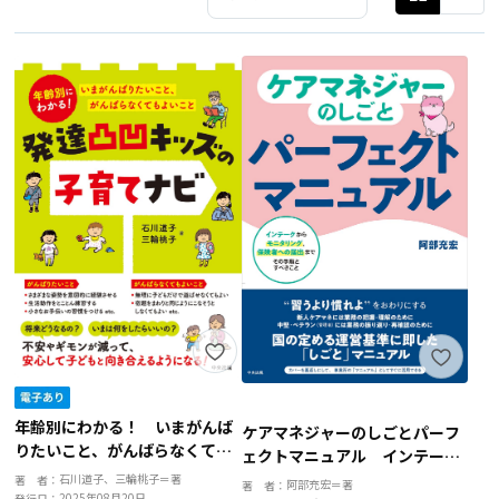
年齢別にわかる！ いまがんば
ケアマネジャーのしごとパーフ
りたいこと、がんばらなくても
ェクトマニュアル インテーク
よいこと 発達凸凹キッズの子
からモニタリング、保険者への
石川道子、三輪桃子＝著
著 者：
阿部充宏＝著
著 者：
育てナビ
2025年08月20日
発行日：