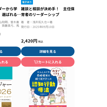
ダーから学
雑談と相談が決め手！ 主任保
 選ばれる園
育者のリーダーシップ
と経営
山和明、曽木書
著 者：
浅井拓久也＝著
、齊藤真弓、馬
発行日：
2025年09月10日
日
2,420円
る
詳細を見る
入れる
カートに入れる