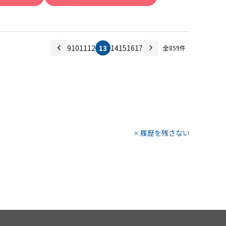
9
10
11
12
13
14
15
16
17
全
859
件
履歴を残さない