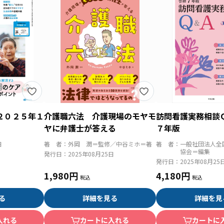
２０２５年１
介護職六法 介護現場のモヤモ
訪問看護実務相談
ヤに弁護士が答える
７年版
日
著 者：
外岡 潤＝監修／中谷ミホ＝著
著 者：
一般社団法人全
協会＝編集
発行日：
2025年08月25日
発行日：
2025年08月25
1,980円
4,180円
る
詳細を見る
詳細を見
入れる
カートに入れる
カートに