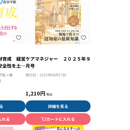
材育成 経営
ケアマネジャー ２０２５年９
安全性を土台
月号
接骨院の取り
守紘＝著
発行日：
2025年08月27日
日
1,210円
る
詳細を見る
入れる
カートに入れる