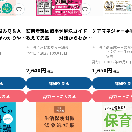
お悩みＱ＆Ａ
訪問看護困難事例解決ガイド
ケアマネジャー手
がわかりやす
教えて先輩！ 対話からわかる
アセスメントと対応のポイント
著 者：
河野あゆみ＝編著
著 者：
高室成幸＝監修
マネジャー手帳
日
発行日：
2025年09月10日
編集
発行日：
2025年09月10
2,640円
1,650円
る
詳細を見る
詳細を見
入れる
カートに入れる
カートに