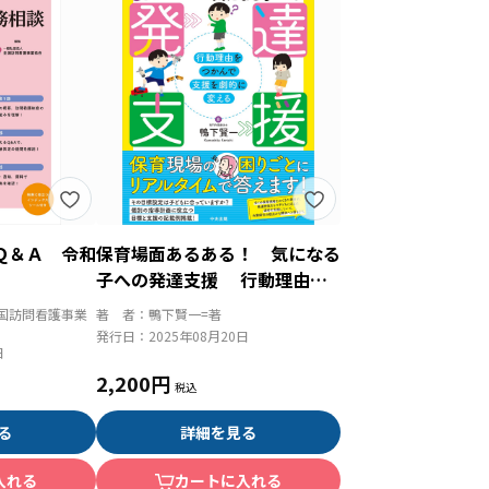
Ｑ＆Ａ 令和
保育場面あるある！ 気になる
子への発達支援 行動理由を
つかんで支援を劇的に変える
国訪問看護事業
著 者：
鴨下賢一=著
発行日：
2025年08月20日
日
2,200円
る
詳細を見る
入れる
カートに入れる