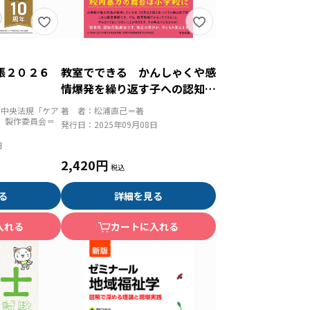
帳２０２６
教室でできる かんしゃくや感
情爆発を繰り返す子への認知行
動療法
/中央法規「ケア
著 者：
松浦直己＝著
」製作委員会＝
発行日：
2025年09月08日
日
2,420円
る
詳細を見る
入れる
カートに入れる