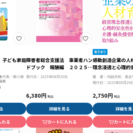
 子ども家庭
障害者総合支援法 事業者ハン
感動創造企業の人
ドブック 報酬編 ２０２５年
理念浸透と心理的
版
とする介護・鍼灸
集代表／新川泰
発行日：
2025年08月30日
著 者：
内田光栄、長谷
組み
編集
発行日：
2025年08月29
日
6,380円
2,750円
る
詳細を見る
詳細を見
入れる
カートに入れる
カートに