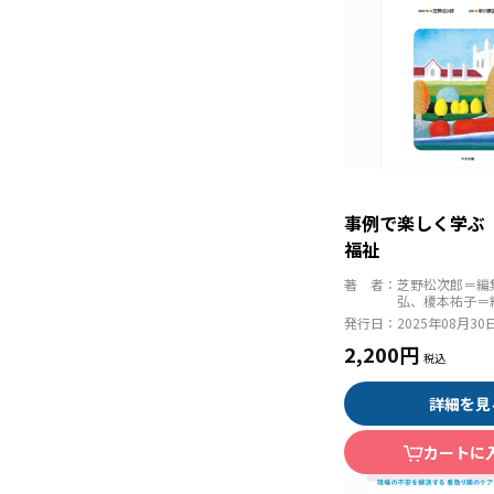
事例で楽しく学ぶ
福祉
著 者：
芝野松次郎＝編
弘、榎本祐子＝
発行日：
2025年08月30
2,200円
詳細を見
カートに