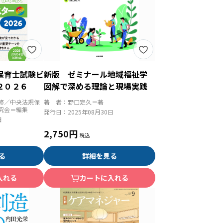
保育士試験ビ
新版 ゼミナール地域福祉学
２０２６
図解で深める理論と現場実践
修／中央法規保
著 者：
野口定久＝著
究会＝編集
発行日：
2025年08月30日
日
2,750円
る
詳細を見る
入れる
カートに入れる