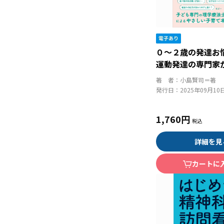
０～２歳の発達
運動発達の専門家
く答えます！
著 者：
小島賢司＝著
発行日：
2025年09月10
1,760円
詳細を見
カートに