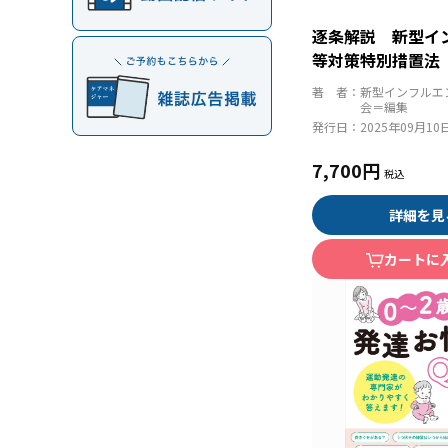
逐条解説 新型イ
等対策特別措置法
著 者：
新型インフルエ
会＝編集
発行日：
2025年09月10
7,700円
詳細を見
カートに