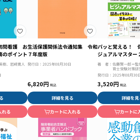
訪問看護 お
生活保護関係法令通知集 令和
パッと覚える！ 
務のポイント
７年度版
ジュアルマスター
英樹、岩﨑寛人
発行日：
2025年08月30日
著 者：
佐藤賢一郎＝監
育士受験対策研
日
発行日：
2025年08月30
6,820円
3,520円
る
詳細を見る
詳細を見
入れる
カートに入れる
カートに