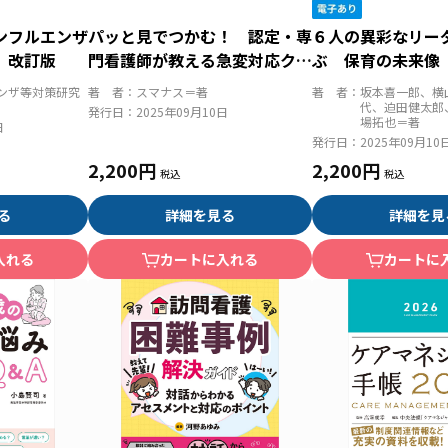
ンフルエンザ
パッと見でつかむ！ 認定・専
６人の異彩なリー
 改訂版
門看護師が教える急変対応クイ
ぶ 保育の未来像
ックチェック 予測から症状
になるための哲学
ンザ等対策研究
著 者：
スマナス＝著
著 者：
坂本喜一郎、横
別・疾患別の対応まで
代、迫田健太郎
発行日：
2025年09月10日
場拓也＝著
日
発行日：
2025年09月10
2,200円
2,200円
る
詳細を見る
詳細を見
入れる
カートに入れる
カートに