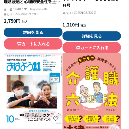
理念浸透と心理的安全性を土台
月号
とする介護・鍼灸接骨院の取り
内田光栄、長谷守紘＝著
著 者：
2025年08月27日
組み
発行日：
2025年08月29日
発行日：
2,750円
1,210円
詳細を見る
詳細を見る
カートに入れる
カートに入れる