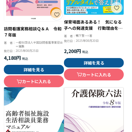
保育場面あるある！ 気になる
子への発達支援 行動理由をつ
訪問看護実務相談Ｑ＆Ａ 令和
かんで支援を劇的に変える
７年版
鴨下賢一=著
著 者：
2025年08月20日
発行日：
一般社団法人全国訪問看護事業協会
著 者：
＝編集
2,200円
2025年08月25日
発行日：
4,180円
詳細を見る
詳細を見る
カートに入れる
カートに入れる