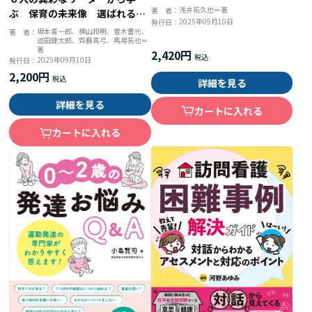
浅井拓久也＝著
著 者：
ぶ 保育の未来像 選ばれる園
2025年09月10日
発行日：
になるための哲学と経営
坂本喜一郎、横山和明、曽木書代、
著 者：
迫田健太郎、齊藤真弓、馬場拓也＝
著
2,420円
2025年09月10日
発行日：
2,200円
詳細を見る
詳細を見る
カートに入れる
カートに入れる