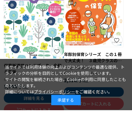
年齢別保育シリーズ この１冊
で大丈夫！ ３歳児クラスの保
保育所運営ハンドブック 令和
育
当サイトでは利用体験の向上およびコンテンツの最適な提供、ト
石井章仁＝編著
著 者：
８年版
ラフィックの分析を目的としてCookieを使用しています。
2026年08月10日
発行日：
サイトの閲覧を継続された場合、Cookieの利用に同意したことも
2,310円
2026年08月15日
発行日：
のといたします。
5,940円
詳細については
プライバシーポリシー
をご確認ください。
詳細を見る
詳細を見る
承諾する
カートに入れる
カートに入れる