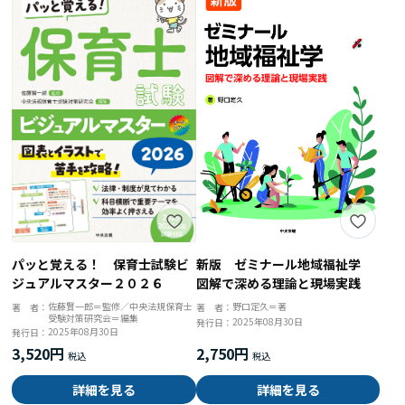
パッと覚える！ 保育士試験ビ
新版 ゼミナール地域福祉学
ジュアルマスター２０２６
図解で深める理論と現場実践
佐藤賢一郎＝監修／中央法規保育士
野口定久＝著
著 者：
著 者：
受験対策研究会＝編集
2025年08月30日
発行日：
2025年08月30日
発行日：
3,520円
2,750円
詳細を見る
詳細を見る