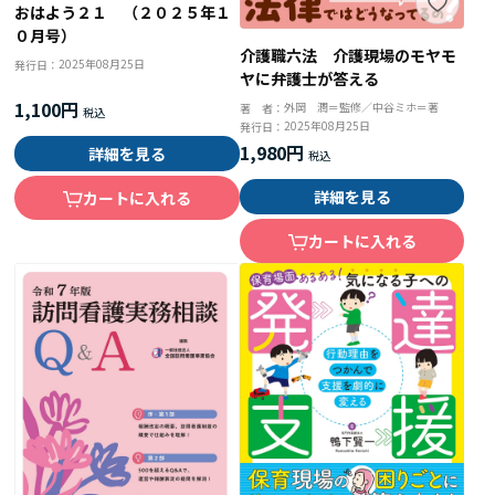
おはよう２１ （２０２５年１
０月号）
介護職六法 介護現場のモヤモ
2025年08月25日
発行日：
ヤに弁護士が答える
1,100円
外岡 潤＝監修／中谷ミホ＝著
著 者：
2025年08月25日
発行日：
1,980円
詳細を見る
詳細を見る
カートに入れる
カートに入れる