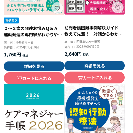
訪問看護困難事例解決ガイド
０～２歳の発達お悩みＱ＆Ａ
教えて先輩！ 対話からわかる
運動発達の専門家がわかりやす
アセスメントと対応のポイント
く答えます！
河野あゆみ＝編著
著 者：
小島賢司＝著
著 者：
2025年09月10日
発行日：
2025年09月10日
発行日：
2,640円
1,760円
詳細を見る
詳細を見る
カートに入れる
カートに入れる