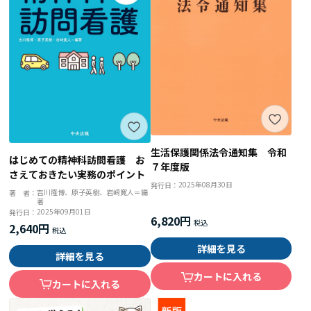
生活保護関係法令通知集 令和
はじめての精神科訪問看護 お
７年度版
さえておきたい実務のポイント
2025年08月30日
発行日：
吉川隆博、原子英樹、岩﨑寛人＝編
著 者：
著
2025年09月01日
発行日：
6,820円
2,640円
詳細を見る
詳細を見る
カートに入れる
カートに入れる