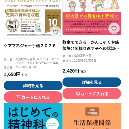
教室でできる かんしゃくや感
ケアマネジャー手帳２０２６
情爆発を繰り返す子への認知行
動療法
松浦直己＝著
著 者：
高室成幸＝監修/中央法規「ケアマ
著 者：
2025年09月08日
発行日：
ネジャー手帳」製作委員会＝編集
2025年09月10日
発行日：
2,420円
1,650円
詳細を見る
詳細を見る
カートに入れる
カートに入れる