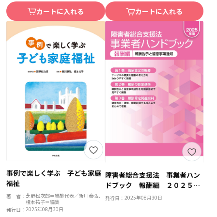
カートに入れる
カートに入れる
事例で楽しく学ぶ 子ども家庭
障害者総合支援法 事業者ハン
福祉
ドブック 報酬編 ２０２５年
版
芝野松次郎＝編集代表／新川泰弘、
著 者：
2025年08月30日
発行日：
榎本祐子＝編集
2025年08月30日
発行日：