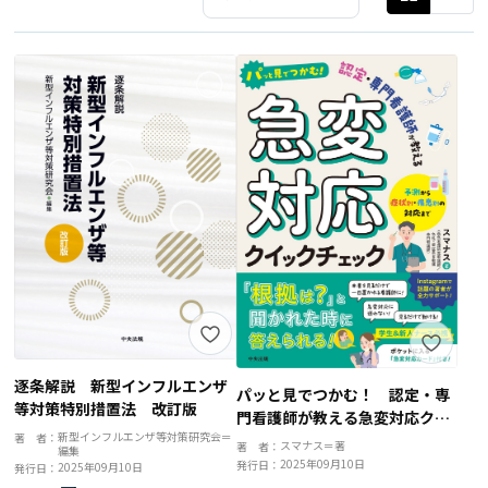
逐条解説 新型インフルエンザ
パッと見でつかむ！ 認定・専
等対策特別措置法 改訂版
門看護師が教える急変対応クイ
新型インフルエンザ等対策研究会＝
著 者：
ックチェック 予測から症状
スマナス＝著
著 者：
編集
別・疾患別の対応まで
2025年09月10日
発行日：
2025年09月10日
発行日：