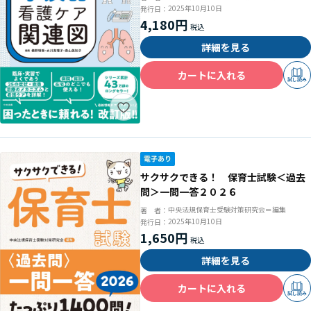
2025年10月10日
発行日：
4,180円
詳細を見る
カートに入れる
試し読み
サクサクできる！ 保育士試験＜過去
問＞一問一答２０２６
中央法規保育士受験対策研究会＝編集
著 者：
2025年10月10日
発行日：
1,650円
詳細を見る
カートに入れる
試し読み