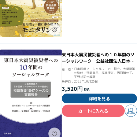
東日本大震災被災者への１０年間のソ
ーシャルワーク 公益社団法人日本医
療ソーシャルワーカー協会の相談支援
日本医療ソーシャルワーカー協会、大橋謙策
著 者：
＝監修／笹岡眞弓、福井康江、西田知佳子、
１０４７ケースの実践報告
平野裕司＝編著
2025年10月25日
発行日：
3,520円
詳細を見る
カートに入れる
試し読み