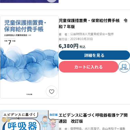
児童保護措置費・保育給付費手帳 令
和７年版
公益財団法人児童育成協会＝監修
著 者：
2025年10月20日
発行日：
6,380円
詳細を見る
カートに入れる
試し読み
エビデンスに基づく呼吸器看護ケア関
連図 改訂版
橋野明香、水川真理子、森山美知子＝編集
著 者：