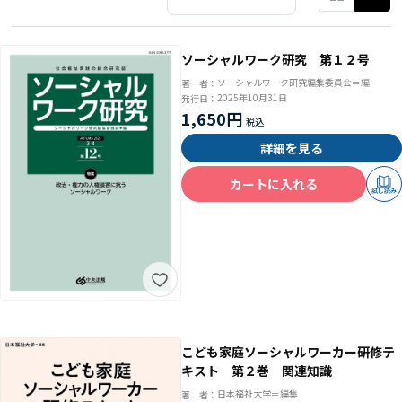
ソーシャルワーク研究 第１２号
ソーシャルワーク研究編集委員会＝編
著 者：
2025年10月31日
発行日：
1,650円
詳細を見る
カートに入れる
試し読み
こども家庭ソーシャルワーカー研修テ
キスト 第２巻 関連知識
日本福祉大学＝編集
著 者：