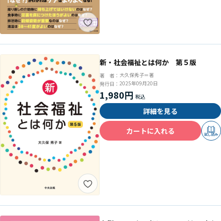
新・社会福祉とは何か 第５版
大久保秀子＝著
著 者：
2025年09月20日
発行日：
1,980円
詳細を見る
カートに入れる
試し読み