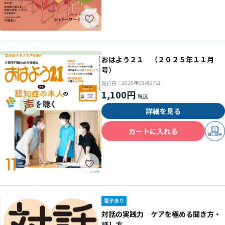
おはよう２１ （２０２５年１１月
号）
2025年09月27日
発行日：
1,100円
詳細を見る
カートに入れる
試し読み
対話の実践力 ケアを極める聞き方・
話し方