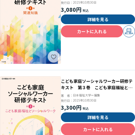
2025年10月30日
発行日：
3,080円
詳細を見る
カートに入れる
試し読み
こども家庭ソーシャルワーカー研修テ
キスト 第３巻 こども家庭福祉とソ
ーシャルワーク
日本福祉大学＝編集
著 者：
2025年10月30日
発行日：
3,300円
詳細を見る
カートに入れる