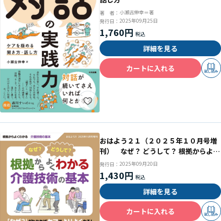
小瀬古伸幸＝著
著 者：
2025年09月25日
発行日：
1,760円
詳細を見る
カートに入れる
試し読み
おはよう２１（２０２５年１０月号増
刊） なぜ？ どうして？ 根拠からよく
わかる介護技術の基本
2025年09月20日
発行日：
1,430円
詳細を見る
カートに入れる
試し読み