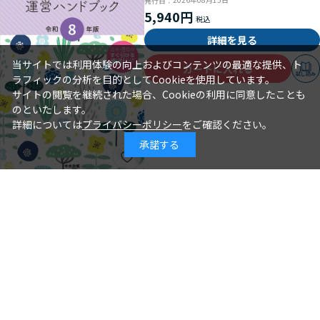
発行日：
5,940円
詳細を見る
当サイトでは利用体験の向上およびコンテンツの最適な提供、ト
カートに入れる
試し読み
ラフィックの分析を目的としてCookieを使用しています。
サイトの閲覧を継続された場合、Cookieの利用に同意したことも
のといたします。
詳細については
プライバシーポリシー
をご確認ください。
承諾する
年齢別保育シリーズ この１冊で大丈
夫！ ３歳児クラスの保育
石井章仁＝編著
著 者：
2026年08月10日
発行日：
2,310円
詳細を見る