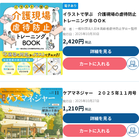
イラストで学ぶ 介護現場の虐待防止
トレーニングＢＯＯＫ
一般社団法人日本高齢者虐待防止学会＝監修
著 者：
2025年10月30日
発行日：
2,420円
詳細を見る
カートに入れる
試し読み
ケアマネジャー ２０２５年１１月号
2025年10月27日
発行日：
1,210円
詳細を見る
カートに入れる
試し読み