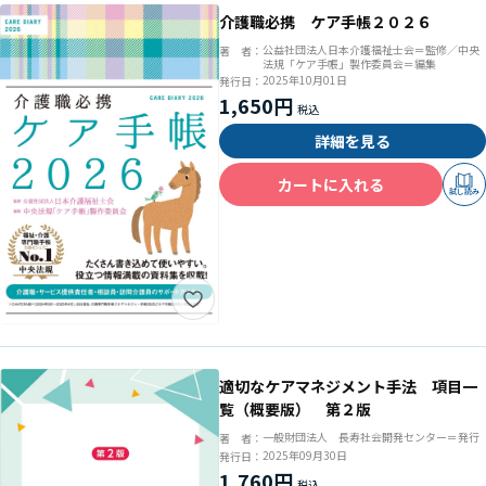
介護職必携 ケア手帳２０２６
公益社団法人日本介護福祉士会＝監修／中央
著 者：
法規「ケア手帳」製作委員会＝編集
2025年10月01日
発行日：
1,650円
詳細を見る
カートに入れる
試し読み
適切なケアマネジメント手法 項目一
覧（概要版） 第２版
一般財団法人 長寿社会開発センター＝発行
著 者：
2025年09月30日
発行日：
1,760円