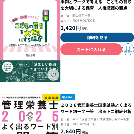
事例とワークで考える こどもの育ち
を大切にする保育 人権擁護の観点か
ら望ましい保育を実現する園づくり
関山浩司＝著
著 者：
2025年09月20日
発行日：
2,420円
詳細を見る
カートに入れる
試し読み
２０２６管理栄養士国家試験よく出る
ワード別一問一答 出るトコ徹底分析
中央法規管理栄養士受験対策研究会＝編集
著 者：
2025年09月10日
発行日：
2,640円