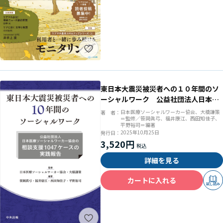
東日本大震災被災者への１０年間のソ
ーシャルワーク 公益社団法人日本医
療ソーシャルワーカー協会の相談支援
日本医療ソーシャルワーカー協会、大橋謙策
著 者：
＝監修／笹岡眞弓、福井康江、西田知佳子、
１０４７ケースの実践報告
平野裕司＝編著
2025年10月25日
発行日：
3,520円
詳細を見る
カートに入れる
試し読み