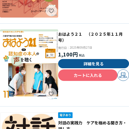
おはよう２１ （２０２５年１１月
号）
2025年09月27日
発行日：
1,100円
詳細を見る
カートに入れる
試し読み
対話の実践力 ケアを極める聞き方・
話し方