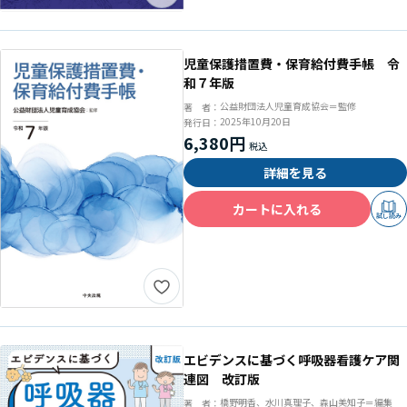
児童保護措置費・保育給付費手帳 令
和７年版
公益財団法人児童育成協会＝監修
著 者：
2025年10月20日
発行日：
6,380円
詳細を見る
カートに入れる
試し読み
エビデンスに基づく呼吸器看護ケア関
連図 改訂版
橋野明香、水川真理子、森山美知子＝編集
著 者：