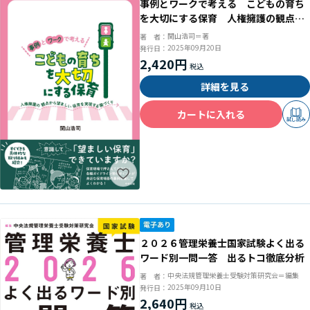
事例とワークで考える こどもの育ち
を大切にする保育 人権擁護の観点か
ら望ましい保育を実現する園づくり
関山浩司＝著
著 者：
2025年09月20日
発行日：
2,420円
詳細を見る
カートに入れる
試し読み
２０２６管理栄養士国家試験よく出る
ワード別一問一答 出るトコ徹底分析
中央法規管理栄養士受験対策研究会＝編集
著 者：
2025年09月10日
発行日：
2,640円