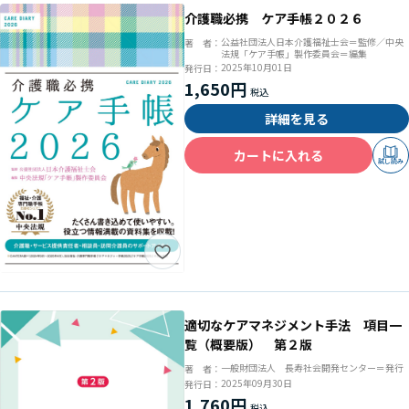
介護職必携 ケア手帳２０２６
公益社団法人日本介護福祉士会＝監修／中央
著 者：
法規「ケア手帳」製作委員会＝編集
2025年10月01日
発行日：
1,650円
詳細を見る
カートに入れる
試し読み
適切なケアマネジメント手法 項目一
覧（概要版） 第２版
一般財団法人 長寿社会開発センター＝発行
著 者：
2025年09月30日
発行日：
1,760円