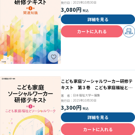
2025年10月30日
発行日：
3,080円
詳細を見る
カートに入れる
試し読み
こども家庭ソーシャルワーカー研修テ
キスト 第３巻 こども家庭福祉とソ
ーシャルワーク
日本福祉大学＝編集
著 者：
2025年10月30日
発行日：
3,300円
詳細を見る
カートに入れる