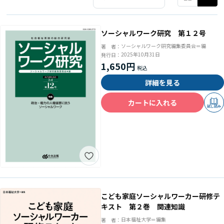
ソーシャルワーク研究 第１２号
ソーシャルワーク研究編集委員会＝編
著 者：
2025年10月31日
発行日：
1,650円
詳細を見る
カートに入れる
試し読み
こども家庭ソーシャルワーカー研修テ
キスト 第２巻 関連知識
日本福祉大学＝編集
著 者：