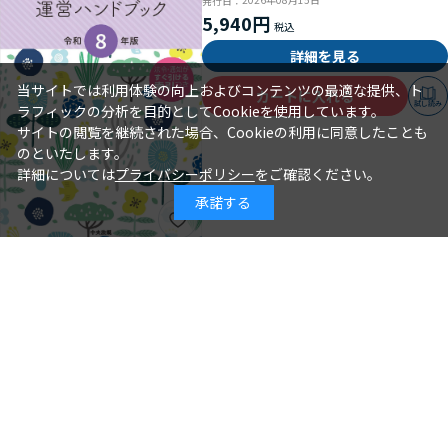
発行日：
5,940円
詳細を見る
当サイトでは利用体験の向上およびコンテンツの最適な提供、ト
カートに入れる
試し読み
ラフィックの分析を目的としてCookieを使用しています。
サイトの閲覧を継続された場合、Cookieの利用に同意したことも
のといたします。
詳細については
プライバシーポリシー
をご確認ください。
承諾する
年齢別保育シリーズ この１冊で大丈
夫！ ３歳児クラスの保育
石井章仁＝編著
著 者：
2026年08月10日
発行日：
2,310円
詳細を見る