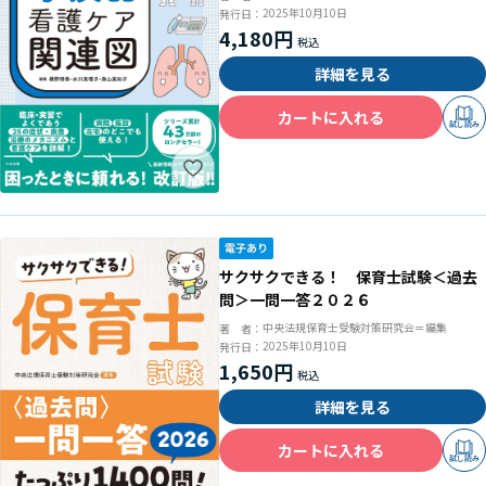
2025年10月10日
発行日：
4,180円
詳細を見る
カートに入れる
試し読み
サクサクできる！ 保育士試験＜過去
問＞一問一答２０２６
中央法規保育士受験対策研究会＝編集
著 者：
2025年10月10日
発行日：
1,650円
詳細を見る
カートに入れる
試し読み