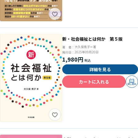
新・社会福祉とは何か 第５版
大久保秀子＝著
著 者：
2025年09月20日
発行日：
1,980円
詳細を見る
カートに入れる
試し読み