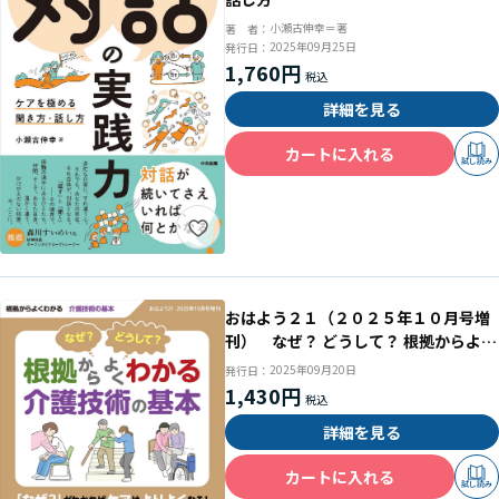
小瀬古伸幸＝著
著 者：
2025年09月25日
発行日：
1,760円
詳細を見る
カートに入れる
試し読み
おはよう２１（２０２５年１０月号増
刊） なぜ？ どうして？ 根拠からよく
わかる介護技術の基本
2025年09月20日
発行日：
1,430円
詳細を見る
カートに入れる
試し読み