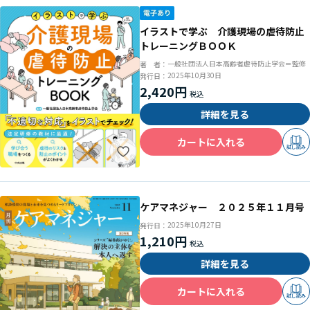
イラストで学ぶ 介護現場の虐待防止
トレーニングＢＯＯＫ
一般社団法人日本高齢者虐待防止学会＝監修
著 者：
2025年10月30日
発行日：
2,420円
詳細を見る
カートに入れる
試し読み
ケアマネジャー ２０２５年１１月号
2025年10月27日
発行日：
1,210円
詳細を見る
カートに入れる
試し読み