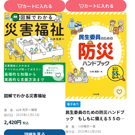
カートに入れる
カートに入れる
図解でわかる災害福祉
山本克彦＝編著
著 者：
民生委員のための防災ハンドブ
2025年11月15日
発行日：
ック もしもに備える５５のＱ
2,420円
＆Ａ
小林雅彦＝著
著 者：
2025年11月10日
発行日：
詳細を見る