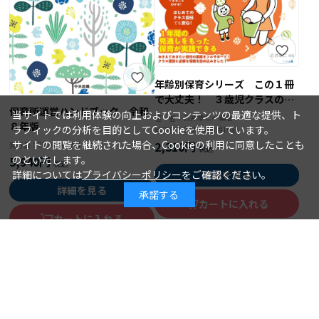
年齢別保育シリーズ この１冊
で大丈夫！ ３歳児クラスの保
保育所運営ハンドブック 令和
育
当サイトでは利用体験の向上およびコンテンツの最適な提供、ト
石井章仁＝編著
著 者：
８年版
ラフィックの分析を目的としてCookieを使用しています。
2026年08月10日
発行日：
サイトの閲覧を継続された場合、Cookieの利用に同意したことも
2,310円
2026年08月15日
発行日：
のといたします。
5,940円
詳細については
プライバシーポリシー
をご確認ください。
詳細を見る
詳細を見る
承諾する
カートに入れる
カートに入れる