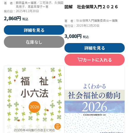
な子どもの発達支援百科
藤原里美＝編著／三宅浩子、久保田
著 者：
図解 社会保障入門２０２６
真規子、黒葛真理子＝著
2025年12月20日
発行日：
2,860円
社会保障入門編集委員会＝編集
著 者：
2025年12月20日
発行日：
詳細を見る
3,080円
在庫なし
詳細を見る
カートに入れる