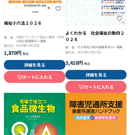
福祉小六法２０２６
よくわかる 社会福祉の動向２
大阪ボランティア協会＝監修／中央
著 者：
０２６
法規出版編集部＝編集
2025年12月20日
発行日：
社会福祉の動向編集委員会＝編集
著 者：
1,870円
2025年12月15日
発行日：
3,410円
詳細を見る
詳細を見る
カートに入れる
カートに入れる