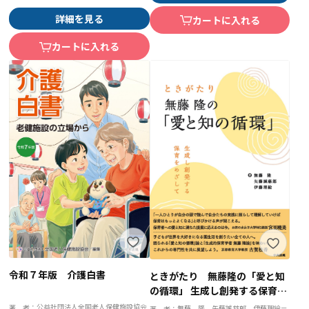
詳細を見る
カートに入れる
カートに入れる
令和７年版 介護白書
ときがたり 無藤隆の「愛と知
の循環」 生成し創発する保育を
めざして
公益社団法人全国老人保健施設協会
著 者：
無藤 隆、矢藤誠慈郎、伊藤理絵＝
著 者：