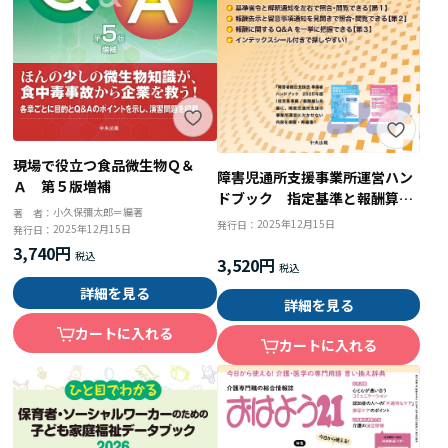
現場で役立つ食品微生物Ｑ＆
障害児通所支援事業所運営ハン
Ａ 第５版増補
ドブック 指定基準と報酬算定
小久保彌太郎＝編著
著 者：
基準
2025年12月15日
発行日：
2025年12月15日
発行日：
3,740円
3,520円
詳細を見る
詳細を見る
カートに入れる
カートに入れる