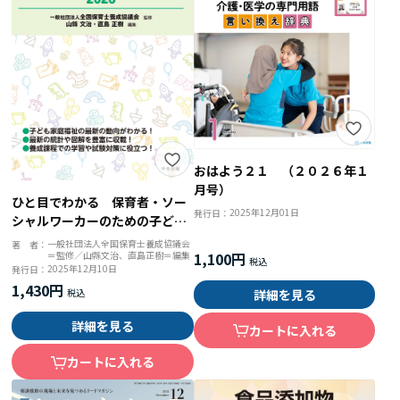
おはよう２１ （２０２６年１
月号）
ひと目でわかる 保育者・ソー
2025年12月01日
発行日：
シャルワーカーのための子ども
家庭福祉データブック２０２６
一般社団法人全国保育士養成協議会
著 者：
1,100円
＝監修／山縣文治、直島正樹＝編集
2025年12月10日
発行日：
1,430円
詳細を見る
詳細を見る
カートに入れる
カートに入れる