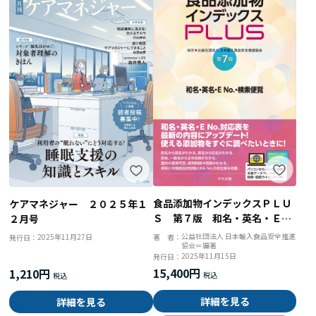
食品添加物インデックスＰＬＵ
ケアマネジャー ２０２５年１
Ｓ 第７版 和名・英名・ＥＮ
２月号
ｏ．検索便覧
公益社団法人 日本輸入食品安全推進
2025年11月27日
著 者：
発行日：
協会＝編著
2025年11月15日
発行日：
15,400円
1,210円
詳細を見る
詳細を見る