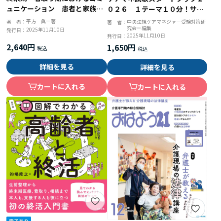
ュニケーション 患者と家族に
０２６ １テーマ１０分！サク
寄り添う「声かけ」と「対応」
ッとわかる
平方 眞＝著
著 者：
中央法規ケアマネジャー受験対策研
著 者：
究会＝編集
2025年11月10日
発行日：
2025年11月10日
発行日：
2,640円
1,650円
詳細を見る
詳細を見る
カートに入れる
カートに入れる