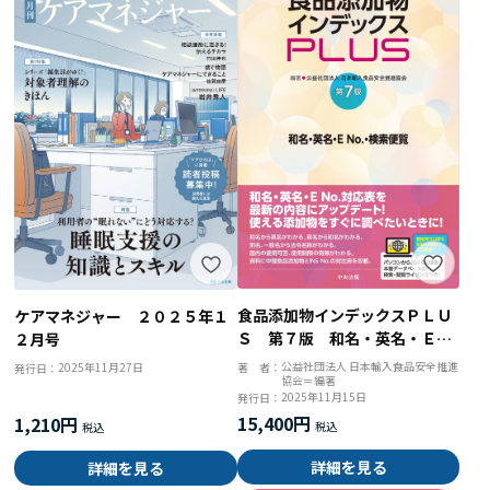
食品添加物インデックスＰＬＵ
ケアマネジャー ２０２５年１
Ｓ 第７版 和名・英名・ＥＮ
２月号
ｏ．検索便覧
公益社団法人 日本輸入食品安全推進
2025年11月27日
著 者：
発行日：
協会＝編著
2025年11月15日
発行日：
15,400円
1,210円
詳細を見る
詳細を見る