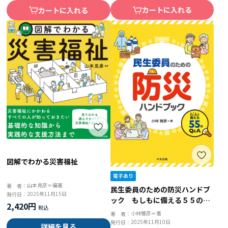
カートに入れる
カートに入れる
図解でわかる災害福祉
山本克彦＝編著
著 者：
民生委員のための防災ハンドブ
2025年11月15日
発行日：
ック もしもに備える５５のＱ
2,420円
＆Ａ
小林雅彦＝著
著 者：
2025年11月10日
発行日：
詳細を見る