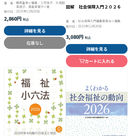
な子どもの発達支援百科
藤原里美＝編著／三宅浩子、久保田
著 者：
図解 社会保障入門２０２６
真規子、黒葛真理子＝著
2025年12月20日
発行日：
2,860円
社会保障入門編集委員会＝編集
著 者：
2025年12月20日
発行日：
詳細を見る
3,080円
在庫なし
詳細を見る
カートに入れる