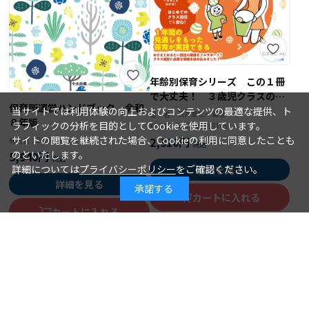
年齢別保育シリーズ この１冊
で大丈夫！ ３歳児クラスの保
保育所運営ハンドブック 令和
育
当サイトでは利用体験の向上およびコンテンツの最適な提供、ト
石井章仁＝編著
著 者：
８年版
ラフィックの分析を目的としてCookieを使用しています。
2026年08月10日
発行日：
サイトの閲覧を継続された場合、Cookieの利用に同意したことも
2,310円
2026年08月15日
発行日：
のといたします。
5,940円
詳細については
プライバシーポリシー
をご確認ください。
詳細を見る
詳細を見る
承諾する
カートに入れる
カートに入れる