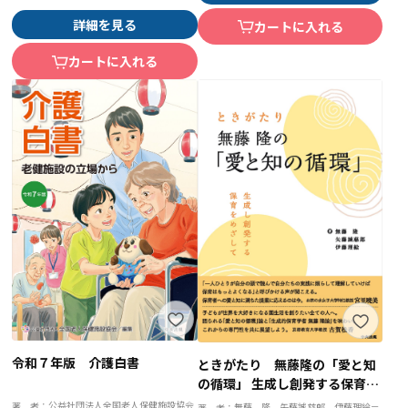
詳細を見る
カートに入れる
カートに入れる
令和７年版 介護白書
ときがたり 無藤隆の「愛と知
の循環」 生成し創発する保育を
めざして
公益社団法人全国老人保健施設協会
著 者：
無藤 隆、矢藤誠慈郎、伊藤理絵＝
著 者：