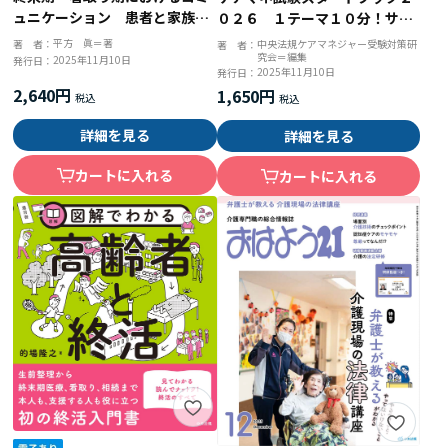
ュニケーション 患者と家族に
０２６ １テーマ１０分！サク
寄り添う「声かけ」と「対応」
ッとわかる
平方 眞＝著
著 者：
中央法規ケアマネジャー受験対策研
著 者：
究会＝編集
2025年11月10日
発行日：
2025年11月10日
発行日：
2,640円
1,650円
詳細を見る
詳細を見る
カートに入れる
カートに入れる