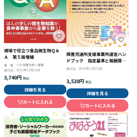
現場で役立つ食品微生物Ｑ＆
障害児通所支援事業所運営ハン
Ａ 第５版増補
ドブック 指定基準と報酬算定
小久保彌太郎＝編著
著 者：
基準
2025年12月15日
発行日：
2025年12月15日
発行日：
3,740円
3,520円
詳細を見る
詳細を見る
カートに入れる
カートに入れる