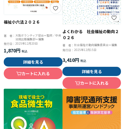
福祉小六法２０２６
よくわかる 社会福祉の動向２
大阪ボランティア協会＝監修／中央
著 者：
０２６
法規出版編集部＝編集
2025年12月20日
発行日：
社会福祉の動向編集委員会＝編集
著 者：
1,870円
2025年12月15日
発行日：
3,410円
詳細を見る
詳細を見る
カートに入れる
カートに入れる