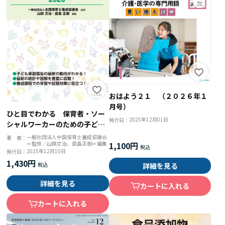
おはよう２１ （２０２６年１
月号）
ひと目でわかる 保育者・ソー
2025年12月01日
発行日：
シャルワーカーのための子ども
家庭福祉データブック２０２６
一般社団法人全国保育士養成協議会
著 者：
1,100円
＝監修／山縣文治、直島正樹＝編集
2025年12月10日
発行日：
1,430円
詳細を見る
詳細を見る
カートに入れる
カートに入れる