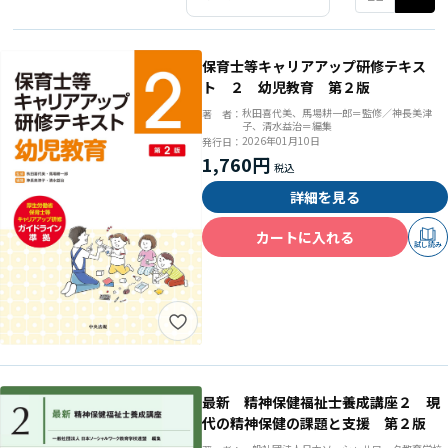
保育士等キャリアアップ研修テキス
ト ２ 幼児教育 第２版
秋田喜代美、馬場耕一郎＝監修／神長美津
著 者：
子、清水益治＝編集
2026年01月10日
発行日：
1,760円
詳細を見る
カートに入れる
試し読み
最新 精神保健福祉士養成講座２ 現
代の精神保健の課題と支援 第２版