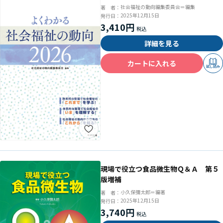
社会福祉の動向編集委員会＝編集
著 者：
2025年12月15日
発行日：
3,410円
詳細を見る
カートに入れる
試し読み
現場で役立つ食品微生物Ｑ＆Ａ 第５
版増補
小久保彌太郎＝編著
著 者：
2025年12月15日
発行日：
3,740円