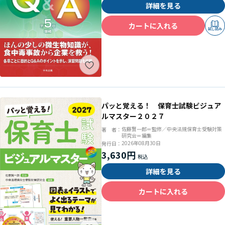
詳細を見る
カートに入れる
試し読み
パッと覚える！ 保育士試験ビジュア
ルマスター２０２７
佐藤賢一郎＝監修／中央法規保育士受験対策
著 者：
研究会＝編集
2026年08月30日
発行日：
3,630円
詳細を見る
カートに入れる