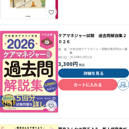
ケアマネジャー試験 過去問解説集２
０２６
中央法規ケアマネジャー受験対策研究会＝編
著 者：
集
2026年01月01日
発行日：
3,300円
詳細を見る
カートに入れる
試し読み