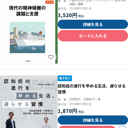
一般社団法人日本ソーシャルワーク教育学校
著 者：
連盟＝編集
2026年01月01日
発行日：
3,520円
詳細を見る
カートに入れる
認知症の進行を早める生活、遅らせる
習慣
丹野智文、恩蔵絢子＝著
著 者：
2026年01月01日
発行日：
1,870円
詳細を見る