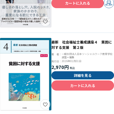
カートに入れる
試し読み
最新 社会福祉士養成講座４ 貧困に
対する支援 第２版
一般社団法人日本ソーシャルワーク教育学校
著 者：
連盟＝編集
2026年01月01日
発行日：
2,970円
詳細を見る
カートに入れる