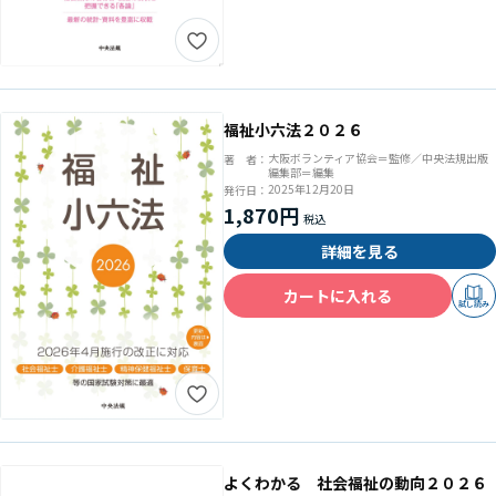
福祉小六法２０２６
大阪ボランティア協会＝監修／中央法規出版
著 者：
編集部＝編集
2025年12月20日
発行日：
1,870円
詳細を見る
カートに入れる
試し読み
よくわかる 社会福祉の動向２０２６