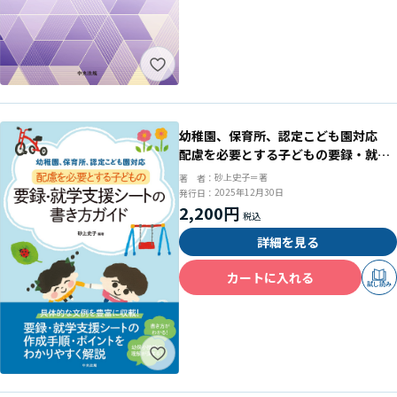
幼稚園、保育所、認定こども園対応
配慮を必要とする子どもの要録・就学
支援シートの書き方ガイド
砂上史子＝著
著 者：
2025年12月30日
発行日：
2,200円
詳細を見る
カートに入れる
試し読み