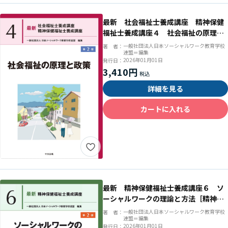
最新 社会福祉士養成講座 精神保健
福祉士養成講座４ 社会福祉の原理と
政策 第２版
一般社団法人日本ソーシャルワーク教育学校
著 者：
連盟＝編集
2026年01月01日
発行日：
3,410円
詳細を見る
カートに入れる
最新 精神保健福祉士養成講座６ ソ
ーシャルワークの理論と方法［精神専
門］ 第２版
一般社団法人日本ソーシャルワーク教育学校
著 者：
連盟＝編集
2026年01月01日
発行日：