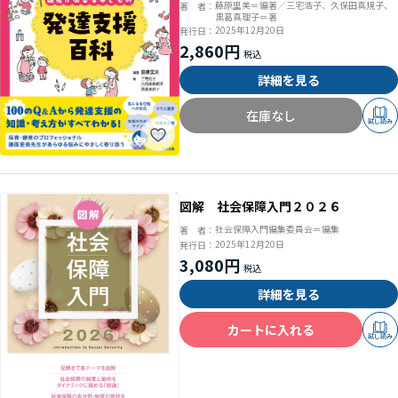
達支援百科
藤原里美＝編著／三宅浩子、久保田真規子、
著 者：
黒葛真理子＝著
2025年12月20日
発行日：
2,860円
詳細を見る
在庫なし
試し読み
図解 社会保障入門２０２６
社会保障入門編集委員会＝編集
著 者：
2025年12月20日
発行日：
3,080円
詳細を見る
カートに入れる
試し読み