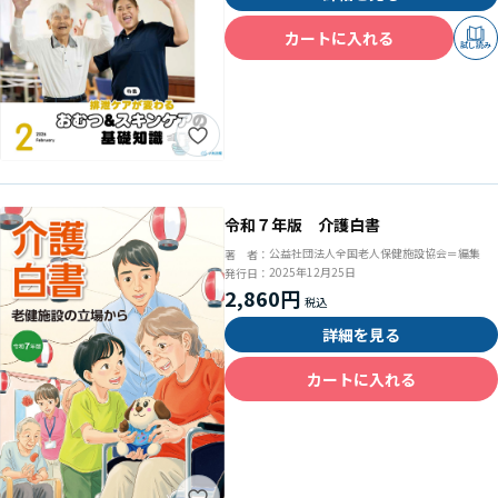
カートに入れる
試し読み
令和７年版 介護白書
公益社団法人全国老人保健施設協会＝編集
著 者：
2025年12月25日
発行日：
2,860円
詳細を見る
カートに入れる