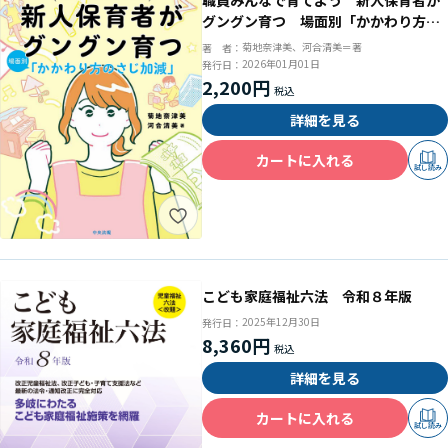
職員みんなで育てよう 新人保育者が
グングン育つ 場面別「かかわり方の
さじ加減」
菊地奈津美、河合清美＝著
著 者：
2026年01月01日
発行日：
2,200円
詳細を見る
カートに入れる
試し読み
こども家庭福祉六法 令和８年版
2025年12月30日
発行日：
8,360円
詳細を見る
カートに入れる
試し読み