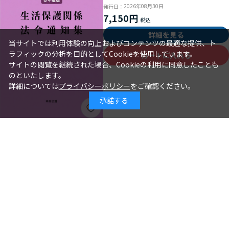
2026年08月30日
発行日：
7,150円
詳細を見る
当サイトでは利用体験の向上およびコンテンツの最適な提供、ト
ラフィックの分析を目的としてCookieを使用しています。
カートに入れる
サイトの閲覧を継続された場合、Cookieの利用に同意したことも
のといたします。
詳細については
プライバシーポリシー
をご確認ください。
承諾する
「よかれと思って」の落とし穴 不適
切な認知症ケアを防ぐ６０のヒント
落川晃央、坂本孝輔、椎名淳一、中島 健＝
著 者：
著
2026年08月30日
発行日：
1,980円
詳細を見る