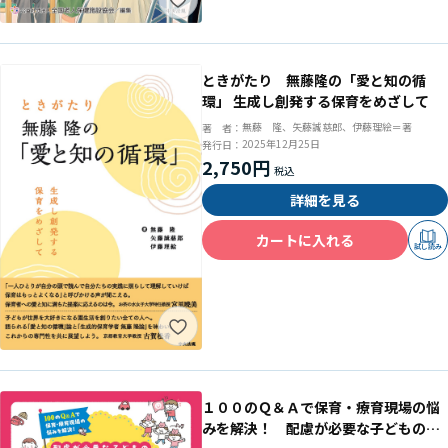
ときがたり 無藤隆の「愛と知の循
環」 生成し創発する保育をめざして
無藤 隆、矢藤誠慈郎、伊藤理絵＝著
著 者：
2025年12月25日
発行日：
2,750円
詳細を見る
カートに入れる
試し読み
１００のＱ＆Ａで保育・療育現場の悩
みを解決！ 配慮が必要な子どもの発