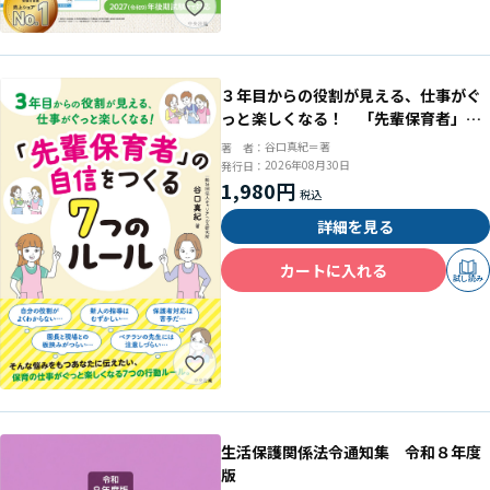
３年目からの役割が見える、仕事がぐ
っと楽しくなる！ 「先輩保育者」の
自信をつくる７つのルール
谷口真紀＝著
著 者：
2026年08月30日
発行日：
1,980円
詳細を見る
カートに入れる
試し読み
生活保護関係法令通知集 令和８年度
版