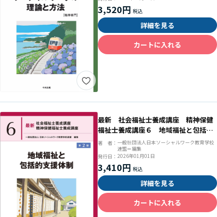
3,520円
詳細を見る
カートに入れる
最新 社会福祉士養成講座 精神保健
福祉士養成講座６ 地域福祉と包括的
支援体制 第２版
一般社団法人日本ソーシャルワーク教育学校
著 者：
連盟＝編集
2026年01月01日
発行日：
3,410円
詳細を見る
カートに入れる