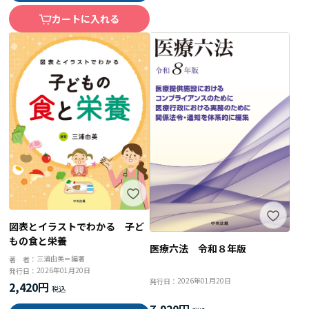
カートに入れる
図表とイラストでわかる 子ど
もの食と栄養
医療六法 令和８年版
三浦由美＝編著
著 者：
2026年01月20日
発行日：
2026年01月20日
発行日：
2,420円
7,920円