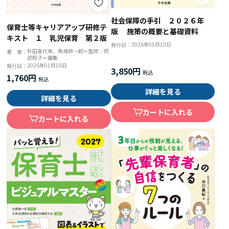
社会保障の手引 ２０２６年
保育士等キャリアアップ研修テ
版 施策の概要と基礎資料
キスト １ 乳児保育 第２版
2026年01月10日
発行日：
秋田喜代美、馬場耕一郎＝監修／阿
著 者：
部和子＝編集
2026年01月10日
発行日：
3,850円
1,760円
詳細を見る
詳細を見る
カートに入れる
カートに入れる