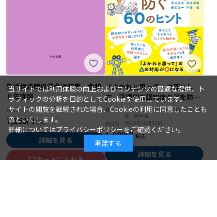
生活保護関係法令通知集 令和
「よかれと思って」の落とし
当サイトでは利用体験の向上およびコンテンツの最適な提供、ト
８年度版
穴 不適切な認知症ケアを防ぐ
ラフィックの分析を目的としてCookieを使用しています。
６０のヒント
サイトの閲覧を継続された場合、Cookieの利用に同意したことも
2026年08月30日
落川晃央、坂本孝輔、椎名淳一、中
発行日：
著 者：
島 健＝著
のといたします。
7,150円
2026年08月30日
発行日：
詳細については
プライバシーポリシー
をご確認ください。
1,980円
詳細を見る
承諾する
詳細を見る
カートに入れる
カートに入れる