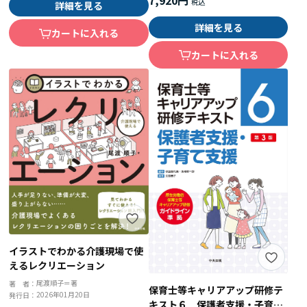
詳細を見る
詳細を見る
カートに入れる
カートに入れる
イラストでわかる介護現場で使
えるレクリエーション
尾渡順子＝著
著 者：
保育士等キャリアアップ研修テ
2026年01月20日
発行日：
キスト６ 保護者支援・子育て