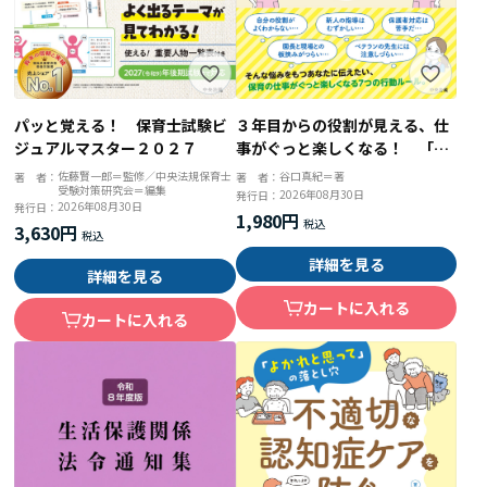
パッと覚える！ 保育士試験ビ
３年目からの役割が見える、仕
ジュアルマスター２０２７
事がぐっと楽しくなる！ 「先
輩保育者」の自信をつくる７つ
佐藤賢一郎＝監修／中央法規保育士
谷口真紀＝著
著 者：
著 者：
受験対策研究会＝編集
のルール
2026年08月30日
発行日：
2026年08月30日
発行日：
1,980円
3,630円
詳細を見る
詳細を見る
カートに入れる
カートに入れる