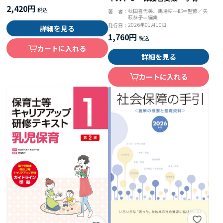
2,420円
支援 第３版
秋田喜代美、馬場耕一郎＝監修／矢
著 者：
萩恭子＝編集
2026年01月10日
発行日：
詳細を見る
1,760円
カートに入れる
詳細を見る
カートに入れる