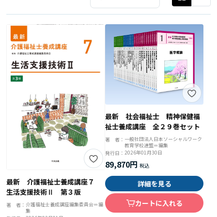
最新 社会福祉士 精神保健福
祉士養成講座 全２９巻セット
一般社団法人日本ソーシャルワーク
著 者：
教育学校連盟＝編集
2026年01月30日
発行日：
89,870円
最新 介護福祉士養成講座７
詳細を見る
生活支援技術Ⅱ 第３版
カートに入れる
介護福祉士養成講座編集委員会＝編
著 者：
集