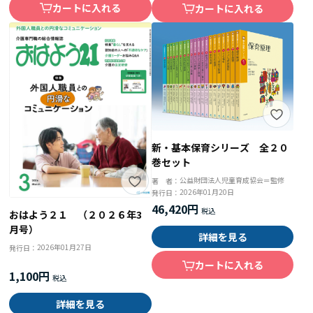
カートに入れる
カートに入れる
新・基本保育シリーズ 全２０
巻セット
公益財団法人児童育成協会＝監修
著 者：
2026年01月20日
発行日：
46,420円
おはよう２１ （２０２６年3
月号）
詳細を見る
2026年01月27日
発行日：
カートに入れる
1,100円
詳細を見る