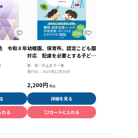
法 令和８年
幼稚園、保育所、認定こども園
対応 配慮を必要とする子ども
の要録・就学支援シートの書き
日
著 者：
砂上史子＝著
方ガイド
発行日：
2025年12月30日
2,200円
る
詳細を見る
入れる
カートに入れる