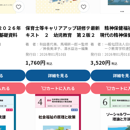
２０２６年
保育士等キャリアアップ研修テ
最新 精神保健福
基礎資料
キスト ２ 幼児教育 第２版
２ 現代の精神保
援 第２版
日
著 者：
秋田喜代美、馬場耕一郎＝監修
著 者：
一般社団法人日
／神長美津子、清水益治＝編集
ーク教育学校連
発行日：
2026年01月10日
発行日：
2026年01月01
1,760円
3,520円
る
詳細を見る
詳細を見
入れる
カートに入れる
カートに