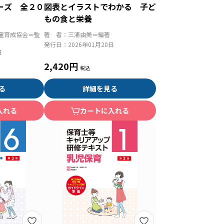
ーズ 全２０
図表とイラストでわかる 子ど
もの食と栄養
童育成協会＝監
著 者：
三浦由美＝編著
発行日：
2026年01月20日
日
2,420円
る
詳細を見る
入れる
カートに入れる