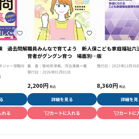
験 過去問解
職員みんなで育てよう 新人保
こども家庭福祉六
育者がグングン育つ 場面別
版
「かかわり方のさじ加減」
ネジャー受験対
著 者：
菊地奈津美、河合清美＝著
発行日：
2025年12月30
発行日：
2026年01月01日
日
2,200円
8,360円
る
詳細を見る
詳細を見
入れる
カートに入れる
カートに