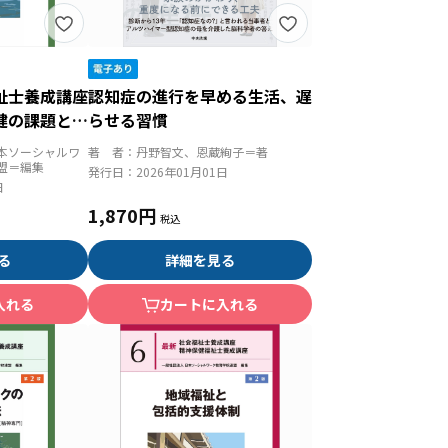
祉士養成講座
認知症の進行を早める生活、遅
健の課題と支
らせる習慣
本ソーシャルワ
著 者：
丹野智文、恩蔵絢子＝著
盟＝編集
発行日：
2026年01月01日
日
1,870円
る
詳細を見る
入れる
カートに入れる