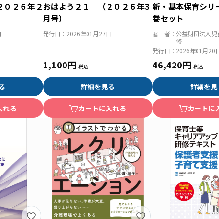
２０２６年２
おはよう２１ （２０２６年3
新・基本保育シリ
月号）
巻セット
日
発行日：
2026年01月27日
著 者：
公益財団法人児
修
発行日：
2026年01月20
1,100円
46,420円
る
詳細を見る
詳細を見
入れる
カートに入れる
カートに