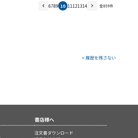
6
7
8
9
10
11
12
13
14
全
859
件
履歴を残さない
書店様へ
注文書ダウンロード