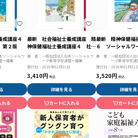
士養成講座４
最新 社会福祉士養成講座 精
最新 精神保健福
 第２版
神保健福祉士養成講座４ 社会
６ ソーシャルワ
福祉の原理と政策 第２版
方法［精神専門］
本ソーシャルワ
著 者：
一般社団法人日本ソーシャルワ
著 者：
一般社団法人日
盟＝編集
ーク教育学校連盟＝編集
ーク教育学校連
日
発行日：
2026年01月01日
発行日：
2026年01月01
3,410円
3,520円
る
詳細を見る
詳細を見
入れる
カートに入れる
カートに