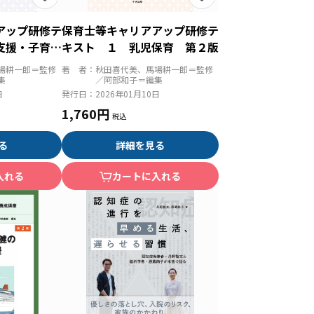
アップ研修テ
保育士等キャリアアップ研修テ
支援・子育て
キスト １ 乳児保育 第２版
場耕一郎＝監修
著 者：
秋田喜代美、馬場耕一郎＝監修
集
／阿部和子＝編集
日
発行日：
2026年01月10日
1,760円
る
詳細を見る
入れる
カートに入れる