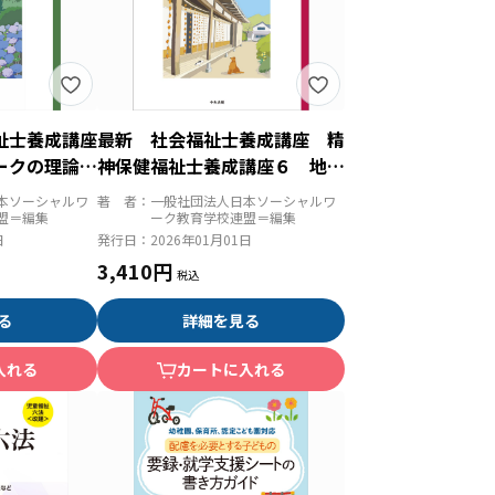
祉士養成講座
最新 社会福祉士養成講座 精
ークの理論と
神保健福祉士養成講座６ 地域
 第２版
福祉と包括的支援体制 第２版
本ソーシャルワ
著 者：
一般社団法人日本ソーシャルワ
盟＝編集
ーク教育学校連盟＝編集
日
発行日：
2026年01月01日
3,410円
る
詳細を見る
入れる
カートに入れる