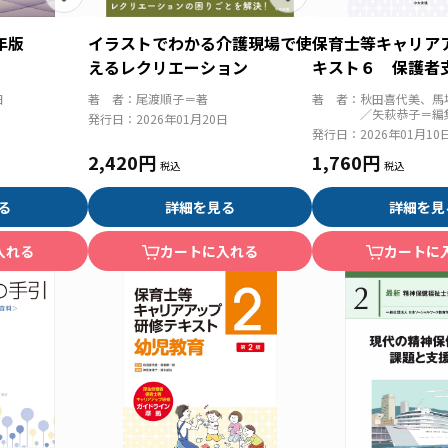
年版
イラストでわかる介護現場で使
保育士等キャリア
えるレクリエーション
キスト６ 保護者
支援 第３版
日
著 者：
尾渡順子＝著
著 者：
秋田喜代美、馬
／矢萩恭子＝編
発行日：
2026年01月20日
発行日：
2026年01月10
2,420円
1,760円
る
詳細を見る
詳細を見
入れる
カートに入れる
カートに