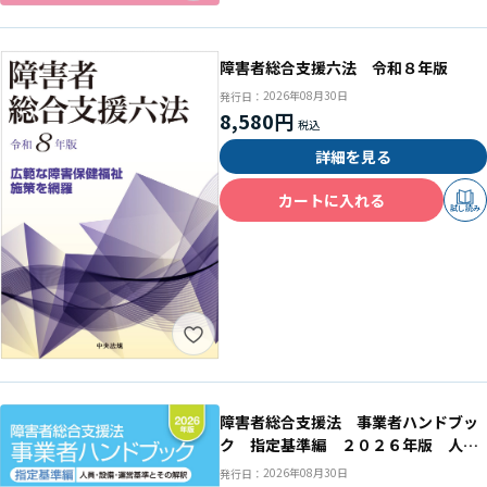
障害者総合支援六法 令和８年版
2026年08月30日
発行日：
8,580円
詳細を見る
カートに入れる
試し読み
障害者総合支援法 事業者ハンドブッ
ク 指定基準編 ２０２６年版 人
員・設備・運営基準とその解釈
2026年08月30日
発行日：