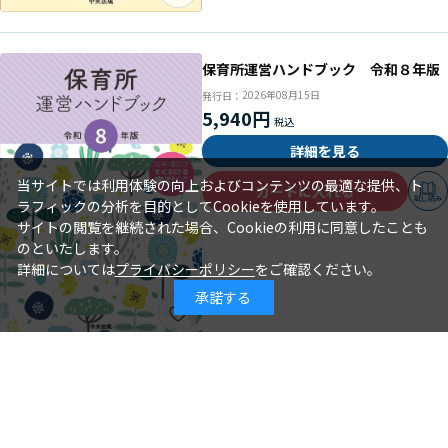
保育所運営ハンドブック 令和８年版
2026年08月15日
発行日：
5,940円
詳細を見る
当サイトでは利用体験の向上およびコンテンツの最適な提供、ト
カートに入れる
試し読み
ラフィックの分析を目的としてCookieを使用しています。
サイトの閲覧を継続された場合、Cookieの利用に同意したことも
のといたします。
詳細については
プライバシーポリシー
をご確認ください。
承諾する
年齢別保育シリーズ この１冊で大丈
夫！ ３歳児クラスの保育
石井章仁＝編著
著 者：