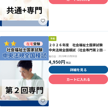
２０２６年度 社会福祉士国家試験
中央法規全国模試（社会専門第２回
目）
2026年10月08日
発行日：
4,950円
詳細を見る
カートに入れる