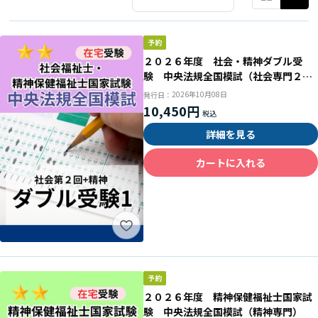
２０２６年度 社会・精神ダブル受
験 中央法規全国模試（社会専門２回
目＋共通科目２回目＋精神専門）
2026年10月08日
発行日：
10,450円
詳細を見る
カートに入れる
２０２６年度 精神保健福祉士国家試
験 中央法規全国模試（精神専門）