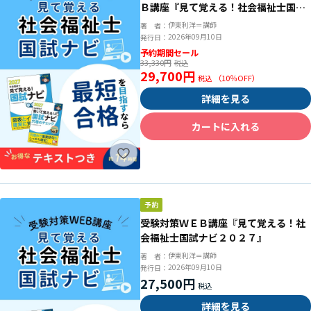
Ｂ講座『見て覚える！社会福祉士国試
ナビ２０２７』
伊東利洋＝講師
著 者：
2026年09月10日
発行日：
予約期間セール
33,330円
29,700円
（
10
％OFF）
詳細を見る
カートに入れる
受験対策ＷＥＢ講座『見て覚える！社
会福祉士国試ナビ２０２７』
伊東利洋＝講師
著 者：
2026年09月10日
発行日：
27,500円
詳細を見る