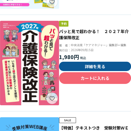
パッと見で超わかる！ ２０２７年介
護保険改正
中央法規「ケアマネジャー」編集部＝編集
著 者：
2026年09月15日
発行日：
1,980円
詳細を見る
カートに入れる
【特価】テキストつき 受験対策ＷＥ