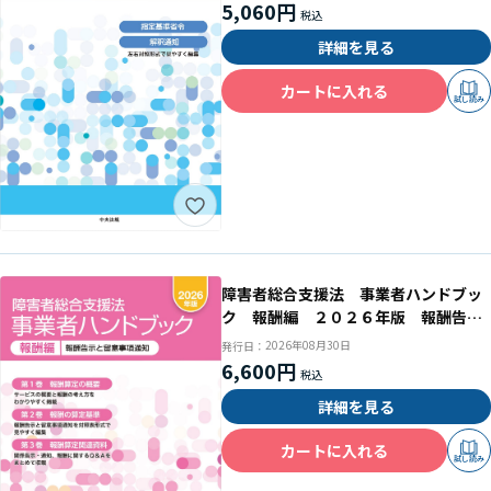
5,060円
詳細を見る
カートに入れる
試し読み
障害者総合支援法 事業者ハンドブッ
ク 報酬編 ２０２６年版 報酬告示
と留意事項通知
2026年08月30日
発行日：
6,600円
詳細を見る
カートに入れる
試し読み