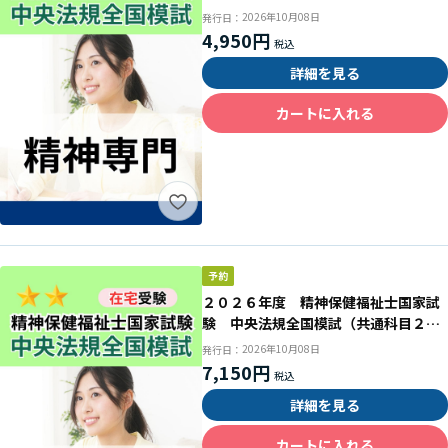
2026年10月08日
発行日：
4,950円
詳細を見る
カートに入れる
２０２６年度 精神保健福祉士国家試
験 中央法規全国模試（共通科目２回
目＋精神専門）
2026年10月08日
発行日：
7,150円
詳細を見る
カートに入れる