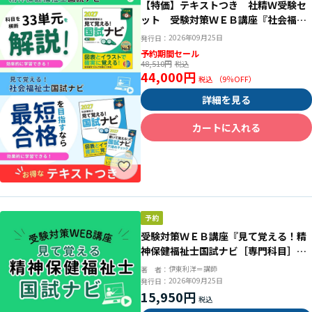
【特価】テキストつき 社精Ｗ受験セ
ット 受験対策ＷＥＢ講座『社会福祉
士＆精神保健福祉士国試ナビ２０２
2026年09月25日
発行日：
７』
予約期間セール
48,510円
44,000円
（
9
％OFF）
詳細を見る
カートに入れる
受験対策ＷＥＢ講座『見て覚える！精
神保健福祉士国試ナビ［専門科目］２
０２７』
伊東利洋＝講師
著 者：
2026年09月25日
発行日：
15,950円