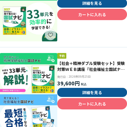
詳細を見る
カートに入れる
【社会＋精神ダブル受験セット】受験
対策ＷＥＢ講座『社会福祉士国試ナビ
２０２７』＆『精神保健福祉士国試ナ
2026年09月25日
発行日：
ビ［専門科目］２０２７』
39,600円
詳細を見る
カートに入れる