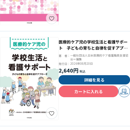
医療的ケア児の学校生活と看護サポー
ト 子どもの育ちと自律を促すアプロ
ーチ
一般社団法人日本医療的ケア看護職員支援協
著 者：
会＝編集
2026年08月20日
発行日：
2,640円
詳細を見る
カートに入れる
試し読み