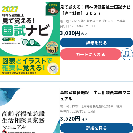
見て覚える！精神保健福祉士国試ナビ
［専門科目］２０２７
いとう総研資格取得支援センター＝編集
著 者：
2026年08月17日
発行日：
3,080円
詳細を見る
カートに入れる
試し読み
高齢者福祉施設 生活相談員業務マニ
ュアル
神奈川県高齢者福祉施設協議会＝編集
著 者：
2026年08月15日
発行日：
3,520円
詳細を見る