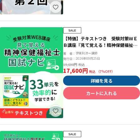
【特価】テキストつき 受験対策ＷＥ
Ｂ講座『見て覚える！精神保健福祉士
国試ナビ［専門科目］２０２７』
伊東利洋＝講師
著 者：
2026年09月25日
発行日：
19,030円
17,600円
（
7
％OFF）
詳細を見る
カートに入れる