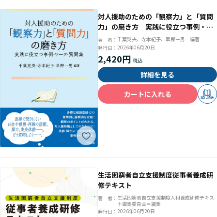
対人援助のための「観察力」と「質問
力」の磨き方 実践に役立つ事例・ワ
ーク・質問集
千葉晃央、寺本紀子、早樫一男＝編著
著 者：
2026年06月20日
発行日：
2,420円
詳細を見る
カートに入れる
試し読み
生活困窮者自立支援制度従事者養成研
修テキスト
生活困窮者自立支援制度人材養成研修テキス
著 者：
ト編集委員会＝編集
2026年06月20日
発行日：