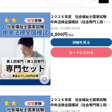
２０２６年度 社会福祉士国家試験
中央法規全国模試（社会専門１回・２
回セット）
2026年07月02日
発行日：
8,800円
詳細を見る
カートに入れる
２０２６年度 社会福祉士国家試験
中央法規全国模試（社会専門第１回
目）
2026年07月02日
発行日：