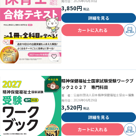
2026年06月30日
発行日：
3,850円
詳細を見る
カートに入れる
試し読み
精神保健福祉士国家試験受験ワークブ
ック２０２７ 専門科目
公益社団法人日本精神保健福祉士協会＝編集
著 者：
2026年06月29日
発行日：
3,520円
詳細を見る
カートに入れる
試し読み