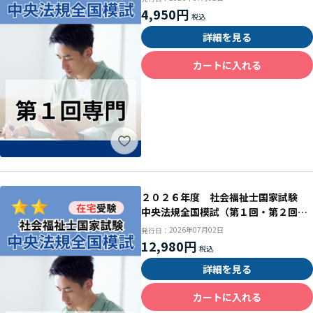
4,950円
詳細を見る
カートに入れる
２０２６年度 社会福祉士国家試験
中央法規全国模試（第１回・第２回セ
ット）
2026年07月02日
発行日：
12,980円
詳細を見る
カートに入れる