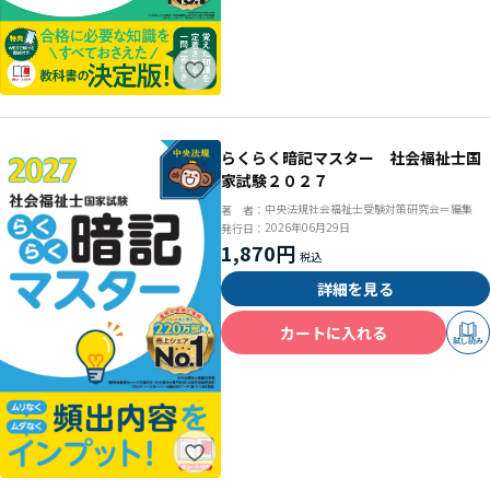
らくらく暗記マスター 社会福祉士国
家試験２０２７
中央法規社会福祉士受験対策研究会＝編集
著 者：
2026年06月29日
発行日：
1,870円
詳細を見る
カートに入れる
試し読み