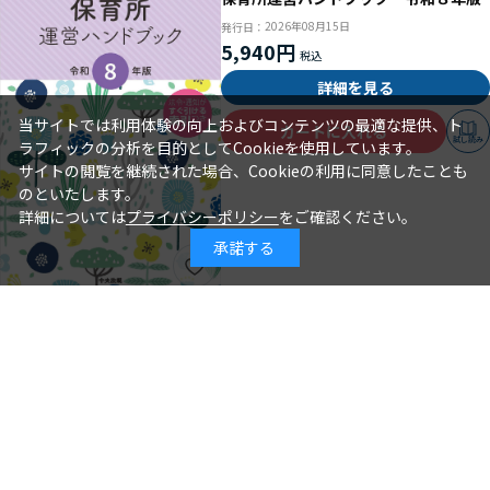
2026年08月15日
発行日：
5,940円
詳細を見る
当サイトでは利用体験の向上およびコンテンツの最適な提供、ト
カートに入れる
試し読み
ラフィックの分析を目的としてCookieを使用しています。
サイトの閲覧を継続された場合、Cookieの利用に同意したことも
のといたします。
詳細については
プライバシーポリシー
をご確認ください。
承諾する
年齢別保育シリーズ この１冊で大丈
夫！ ３歳児クラスの保育
石井章仁＝編著
著 者：
2026年08月10日
発行日：
2,310円
詳細を見る