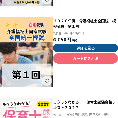
２０２６年度 介護福祉士全国統一模
擬試験（第１回）
2026年07月01日
発行日：
6,050円
詳細を見る
カートに入れる
ラクラクわかる！ 保育士試験合格テ
キスト２０２７
中央法規保育士受験対策研究会＝編集
著 者：