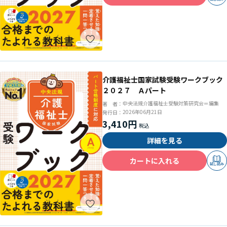
介護福祉士国家試験受験ワークブック
２０２７ Ａパート
中央法規介護福祉士受験対策研究会＝編集
著 者：
2026年06月21日
発行日：
3,410円
詳細を見る
カートに入れる
試し読み