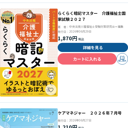
らくらく暗記マスター 介護福祉士国
家試験２０２７
中央法規介護福祉士受験対策研究会＝編集
著 者：
2026年06月29日
発行日：
1,870円
詳細を見る
カートに入れる
試し読み
ケアマネジャー ２０２６年７月号
2026年06月27日
発行日：
1,210円