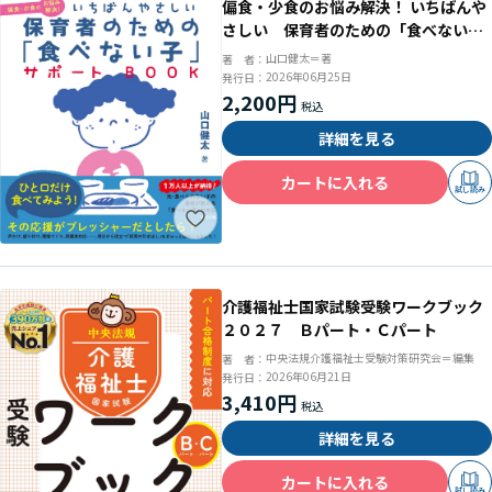
偏食・少食のお悩み解決！ いちばんや
さしい 保育者のための「食べない
子」サポートＢＯＯＫ
山口健太＝著
著 者：
2026年06月25日
発行日：
2,200円
詳細を見る
カートに入れる
試し読み
介護福祉士国家試験受験ワークブック
２０２７ Ｂパート・Ｃパート
中央法規介護福祉士受験対策研究会＝編集
著 者：
2026年06月21日
発行日：
3,410円
詳細を見る
カートに入れる
試し読み