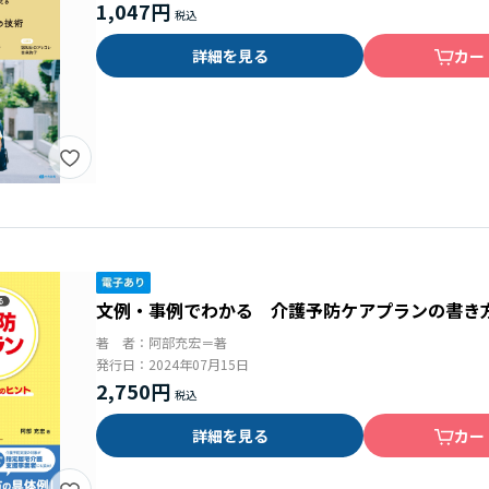
1,047円
詳細を見る
カー
文例・事例でわかる 介護予防ケアプランの書き
著 者：
阿部充宏＝著
発行日：
2024年07月15日
2,750円
詳細を見る
カー