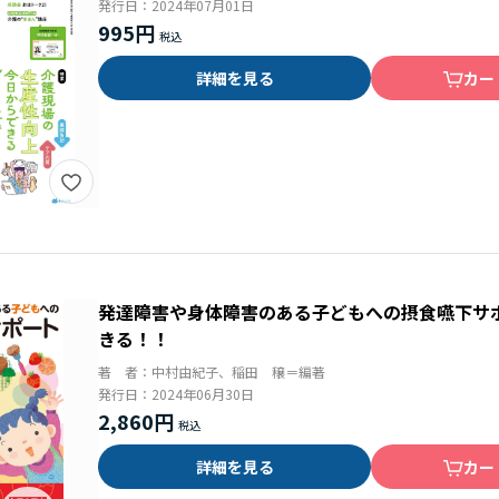
発行日：
2024年07月01日
995円
詳細を見る
カー
発達障害や身体障害のある子どもへの摂食嚥下サ
きる！！
著 者：
中村由紀子、稲田 穣＝編著
発行日：
2024年06月30日
2,860円
詳細を見る
カー