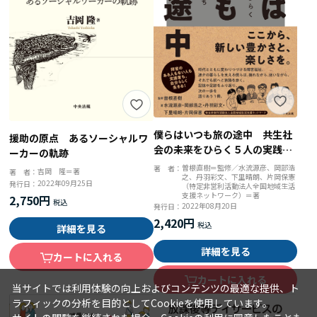
僕らはいつも旅の途中 共生社
援助の原点 あるソーシャルワ
会の未来をひらく５人の実践者
ーカーの軌跡
たち
曽根直樹＝監修／水流源彦、岡部浩
著 者：
吉岡 隆＝著
著 者：
之、丹羽彩文、下里晴朗、片岡保憲
2022年09月25日
発行日：
（特定非営利活動法人全国地域生活
支援ネットワーク）＝著
2,750円
2022年08月20日
発行日：
2,420円
詳細を見る
詳細を見る
カートに入れる
カートに入れる
当サイトでは利用体験の向上およびコンテンツの最適な提供、ト
ラフィックの分析を目的としてCookieを使用しています。