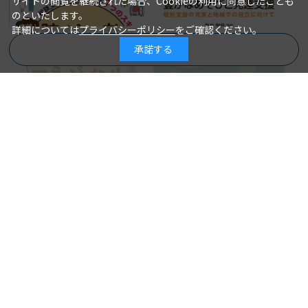
サイトの閲覧を継続された場合、Cookieの利用に同意したことも
のといたします。
詳細については
プライバシーポリシー
をご確認ください。
承諾する
商品を絞り込む
放課後等デイサービスの豊かな
あそびと発達支援 個別支援の
実践！ 障がい者ケアマネジメ
充実と地域での自立に向けて
ント 相談支援専門員に大切な
亀井智泉＝編集
著 者：
７つのスキルを磨く
2022年06月20日
発行日：
東 美奈子、大久保 薫、島村 聡
著 者：
＝著
2,750円
2022年08月05日
発行日：
2,640円
詳細を見る
詳細を見る
カートに入れる