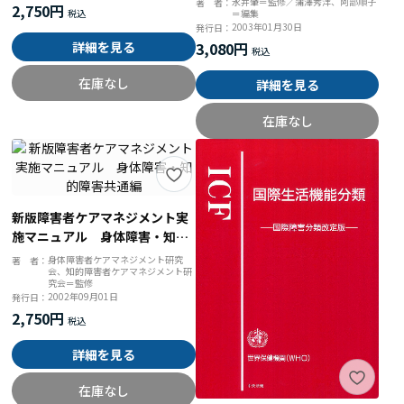
永井肇＝監修／蒲澤秀洋、阿部順子
著 者：
2,750円
＝編集
ウ
2003年01月30日
発行日：
詳細を見る
3,080円
在庫なし
詳細を見る
在庫なし
新版障害者ケアマネジメント実
施マニュアル 身体障害・知的
障害共通編
身体障害者ケアマネジメント研究
著 者：
会、知的障害者ケアマネジメント研
究会＝監修
2002年09月01日
発行日：
2,750円
詳細を見る
在庫なし