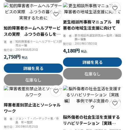
更生相談所事務マニュアル 障
知的障害者ホームヘルプサービ
害者の地域生活支援に向けて
スの実際 ふつうの暮らしを実
更生相談所運営研究会＝監修／飯田
著 者：
勝＝編集
現するために
知的障害者ホームヘルプサービス研
著 者：
2003年07月05日
発行日：
究会＝編
4,180円
2004年08月20日
発行日：
2,750円
詳細を見る
詳細を見る
在庫なし
在庫なし
障害者差別禁止法とソーシャル
ワーク
脳外傷者の社会生活を支援する
ジョン・Ｔ・パーデック＝著／寺
著 者：
島 彰＝監訳
リハビリテーション［実践
2003年05月25日
発行日：
編］ 事例で学ぶ支援のノウハ