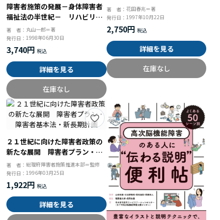
障害者施策の発展－身体障害者
花田春兆＝著
著 者：
福祉法の半世紀－ リハビリテ
1997年10月22日
発行日：
ーションから市町村障害者計画
2,750円
丸山一郎＝著
著 者：
まで
1998年06月30日
発行日：
3,740円
詳細を見る
在庫なし
詳細を見る
在庫なし
２１世紀に向けた障害者政策の
新たな展開 障害者プラン・障
害者基本法・新長期計画
総理府障害者施策推進本部＝監修
著 者：
1996年03月25日
発行日：
1,922円
詳細を見る