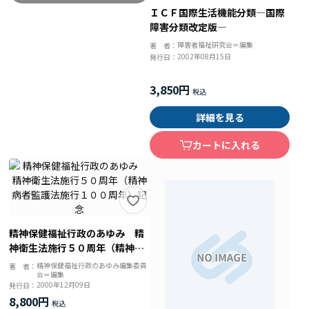
ＩＣＦ国際生活機能分類―国際
障害分類改定版―
障害者福祉研究会＝編集
著 者：
2002年08月15日
発行日：
3,850円
詳細を見る
カートに入れる
精神保健福祉行政のあゆみ 精
神衛生法施行５０周年（精神病
者監護法施行１００周年）記念
精神保健福祉行政のあゆみ編集委員
著 者：
会＝編集
2000年12月09日
発行日：
8,800円