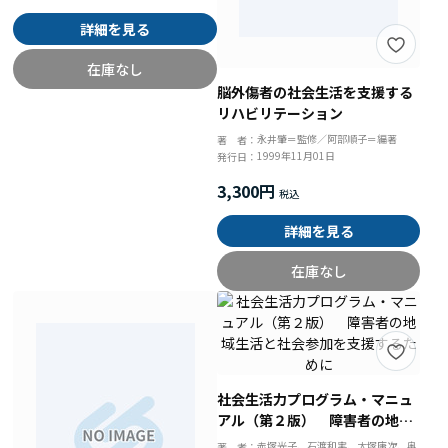
詳細を見る
在庫なし
脳外傷者の社会生活を支援する
リハビリテーション
永井肇＝監修／阿部順子＝編著
著 者：
1999年11月01日
発行日：
3,300円
詳細を見る
在庫なし
社会生活力プログラム・マニュ
アル（第２版） 障害者の地域
生活と社会参加を支援するため
赤塚光子、石渡和実、大塚庸次、奥
著 者：