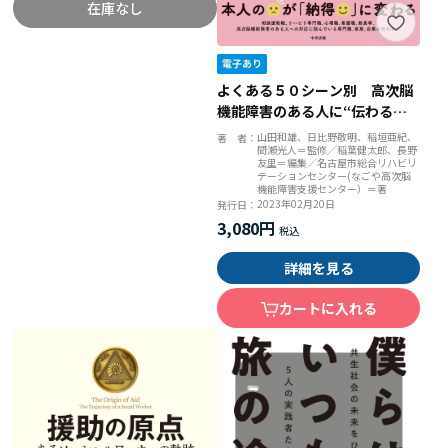
在庫なし
よくある５０シーン別 高次脳
機能障害のある人に“伝わる説
明”便利帖
山田和雄、日比野敬明、稲垣亜紀、
著 者：
間瀬光人＝監修／稲葉健太郎、長野
友里＝編集／名古屋市総合リハビリ
テーションセンター(なごや高次脳
機能障害支援センター）＝著
2023年02月20日
発行日：
3,080円
詳細を見る
カートに入れる