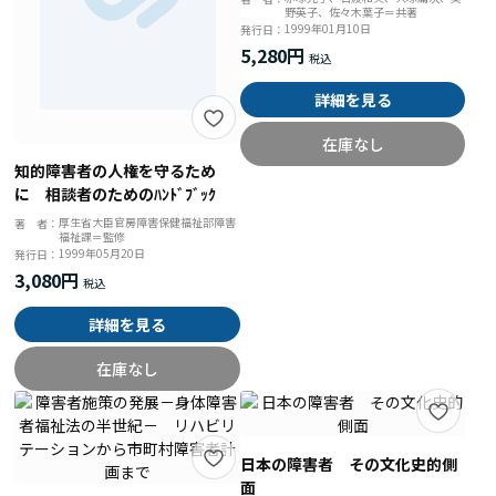
野英子、佐々木葉子＝共著
に
1999年01月10日
発行日：
5,280円
詳細を見る
在庫なし
知的障害者の人権を守るため
に 相談者のためのﾊﾝﾄﾞﾌﾞｯｸ
厚生省大臣官房障害保健福祉部障害
著 者：
福祉課＝監修
1999年05月20日
発行日：
3,080円
詳細を見る
在庫なし
日本の障害者 その文化史的側
面